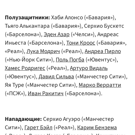
Полузащитники:
Хаби Алонсо («Бавария»),
Тьяго Алькантара («Бавария»), Серхио Бускетс
(«Барселона»),
Эден Азар
(«Челси»), Андреас
Иньеста («Барселона»),
Тони Кроос
(«Бавария»,
«Реал»),
Лука Модрич
(«Реал»),
Андреа Пирло
(«Нью-Йорк Сити»),
Поль Погба
(«Ювентус»),
Хамес Родригес
(«Реал»),
Артуро Видаль
(«Ювентус»),
Давид Сильва
(«Манчестер Сити»),
Яя Туре («Манчестер Сити»),
Марко Верратти
(«ПСЖ»),
Иван Ракитич
(«Барселона»).
Нападающие:
Серхио Агуэро («Манчестер
Сити»),
Гарет Бэйл
(«Реал»),
Карим Бензема