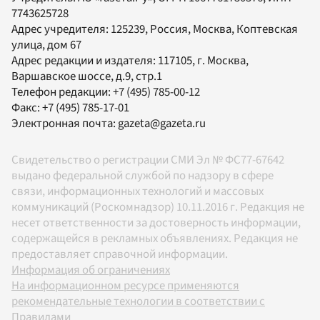
7743625728
Адрес учредителя: 125239, Россия, Москва, Коптевская
улица, дом 67
Адрес редакции и издателя:
117105
, г.
Москва
,
Варшавское шоссе, д.9, стр.1
Телефон редакции:
+7 (495) 785-00-12
Факс:
+7 (495) 785-17-01
Электронная почта:
gazeta@gazeta.ru
Свидетельство о регистрации СМИ Эл № ФС77-67642
выдано федеральной службой по надзору в сфере
связи, информационных технологий и массовых
коммуникаций (Роскомнадзор) 10.11.2016 г. Редакция не
несет ответственности за достоверность информации,
содержащейся в рекламных объявлениях. Редакция не
предоставляет справочной информации.
Информация об ограничениях
На информационном ресурсе применяются
рекомендательные технологии в соответствии с
Правилами