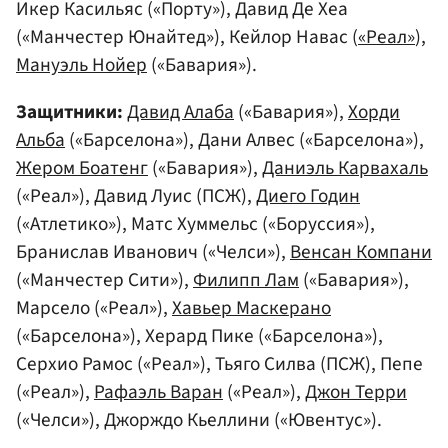
Икер Касильяс («Порту»), Давид Де Хеа
(«Манчестер Юнайтед»), Кейлор Навас (
«Реал»
),
Мануэль Нойер
(«Бавария»).
Защитники:
Давид Алаба
(«Бавария»),
Хорди
Альба
(«Барселона»), Дани Алвес («Барселона»),
Жером Боатенг
(«Бавария»),
Даниэль Карвахаль
(«Реал»), Давид Луис (ПСЖ),
Диего Годин
(«Атлетико»), Матс Хуммельс («Боруссия»),
Бранислав Иванович («Челси»),
Венсан Компани
(«Манчестер Сити»),
Филипп Лам
(«Бавария»),
Марсело («Реал»),
Хавьер Маскерано
(«Барселона»), Херард Пике («Барселона»),
Серхио Рамос («Реал»), Тьяго Силва (ПСЖ), Пепе
(«Реал»),
Рафаэль Варан
(«Реал»),
Джон Терри
(«Челси»), Джорждо Кьеллини («Ювентус»).