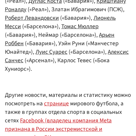
(«Реал»),
Дуглас Коста
(«Бавария»),
Криштиану
Роналду
(«Реал»), Златан Ибрагимович (ПСЖ),
Роберт Левандовски
(«Бавария»),
Лионель
Месси
(«Барселона»),
Томас Мюллер
(«Бавария»), Неймар («Барселона»),
Арьен
Роббен
(«Бавария»), Уэйн Руни («Манчестер
Юнайтед»),
Луис Суарес
(«Барселона»),
Алексис
Санчес
(«Арсенал»), Карлос Тевес («Бока
Хуниорс»).
Другие новости, материалы и статистику можно
посмотреть на
странице
мирового футбола, а
также в группах отдела спорта в социальных
сетях
Facebook (владелец компания Meta
признана в России экстремистской и