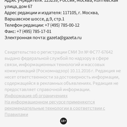
Адрес учредителя: 125239, Россия, Москва, Коптевская
улица, дом 67
Адрес редакции и издателя:
117105
, г.
Москва
,
Варшавское шоссе, д.9, стр.1
Телефон редакции:
+7 (495) 785-00-12
Факс:
+7 (495) 785-17-01
Электронная почта:
gazeta@gazeta.ru
Свидетельство о регистрации СМИ Эл № ФС77-67642
выдано федеральной службой по надзору в сфере
связи, информационных технологий и массовых
коммуникаций (Роскомнадзор) 10.11.2016 г. Редакция не
несет ответственности за достоверность информации,
содержащейся в рекламных объявлениях. Редакция не
предоставляет справочной информации.
Информация об ограничениях
На информационном ресурсе применяются
рекомендательные технологии в соответствии с
Правилами
18+