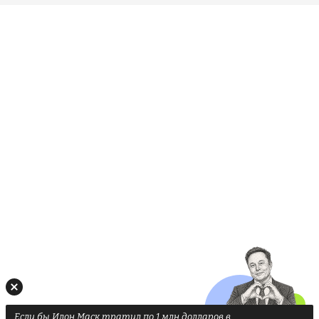
Если бы Илон Маск тратил по 1 млн долларов в