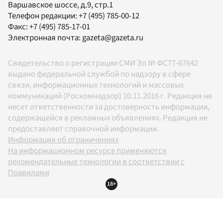
Варшавское шоссе, д.9, стр.1
Телефон редакции:
+7 (495) 785-00-12
Факс:
+7 (495) 785-17-01
Электронная почта:
gazeta@gazeta.ru
Свидетельство о регистрации СМИ Эл № ФС77-67642
выдано федеральной службой по надзору в сфере
связи, информационных технологий и массовых
коммуникаций (Роскомнадзор) 10.11.2016 г. Редакция не
несет ответственности за достоверность информации,
содержащейся в рекламных объявлениях. Редакция не
предоставляет справочной информации.
Информация об ограничениях
На информационном ресурсе применяются
рекомендательные технологии в соответствии с
Правилами
18+