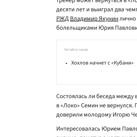
тренер может вернуться в «Л
десяти лет и выиграл два чем
РЖД
Владимир Якунин
лично
болельщиками Юрия Павлови
Читайте также
Хохлов начнет с «Кубани»
Состоялась ли беседа между
в «Локо» Семин не вернулся
доверили молодому
Игорю Ч
Интересовалась Юрием Павло