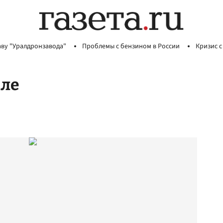
аву "Уралдронзавода"
Проблемы с бензином в России
Кризис с
але