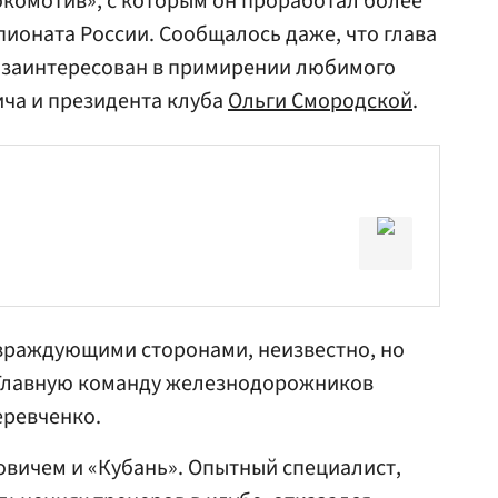
окомотив», с которым он проработал более
пионата России. Сообщалось даже, что глава
 заинтересован в примирении любимого
ча и президента клуба
Ольги Смородской
.
 враждующими сторонами, неизвестно, но
. Главную команду железнодорожников
еревченко
.
вичем и «Кубань». Опытный специалист,