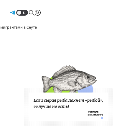
Авторизоваться
 мигрантами в Сеуте
Если сырая рыба пахнет «рыбой»,
ее лучше не есть!