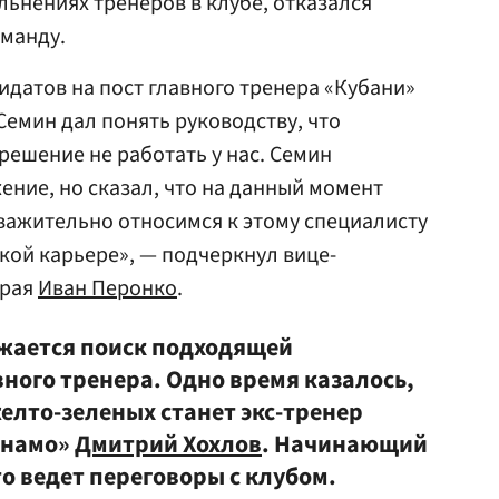
льнениях тренеров в клубе, отказался
оманду.
идатов на пост главного тренера «Кубани»
Семин дал понять руководству, что
решение не работать у нас. Семин
ение, но сказал, что на данный момент
важительно относимся к этому специалисту
ской карьере», — подчеркнул вице-
края
Иван Перонко
.
жается поиск подходящей
ного тренера. Одно время казалось,
елто-зеленых станет экс-тренер
инамо»
Дмитрий Хохлов
. Начинающий
о ведет переговоры с клубом.