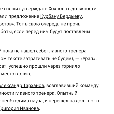
не спешит утверждать Хохлова в должности.
лали предложение
Курбану Бердыеву
,
стов». Тот в свою очередь не прочь
аботы, если перед ним будут поставлены
 пока не нашел себе главного тренера
ом тексте затрагивать не будем), — «Урал».
ов», успешно прошли через горнило
место в элите.
Александр Тарханов
, возглавивший команду
лжности главного тренера. Опытный
у необходима пауза, и перешел на должность
Григория Иванова
.