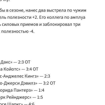
ы в сезоне, нанес два выстрела по чужим
ль полезности +2. Его коллега по амплуа
 силовых приемов и заблокировал три
с полезностью -4.
Дакс» — 2:3 OT
 Койотс» — 3:4 OT
-Анджелес Кингз» — 2:3
ю-Джерси Дэвилз» — 3:2 OT
орида Пантерз» — 1:4
рк Рейнджерс» — 1:5
осе Шаркс» — 4:6