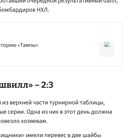
аботавший очередной результативный балл,
 бомбардиров НХЛ.
сторию «Тампы»
швилл» – 2:3
 из верхней части турнирной таблицы,
 серии. Одна из них в этот день должна
 повезло хозяевам.
«хищники» имели перевес в две шайбы