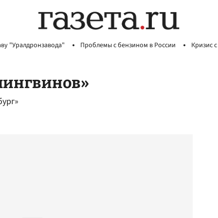
аву "Уралдронзавода"
Проблемы с бензином в России
Кризис с
«пингвинов»
бург»