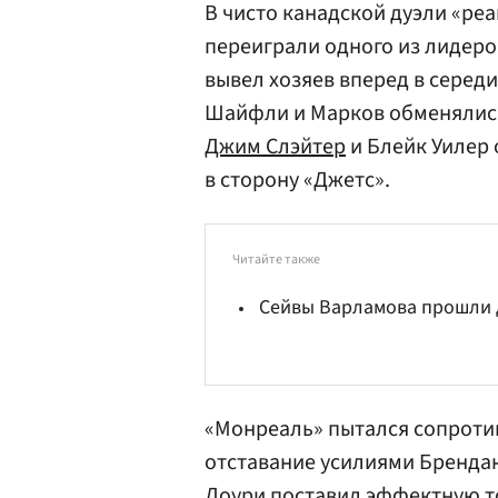
В чисто канадской дуэли «р
переиграли одного из лидеро
вывел хозяев вперед в серед
Шайфли и Марков обменялись 
Джим Слэйтер
и Блейк Уилер 
в сторону «Джетс».
Читайте также
Сейвы Варламова прошли
«Монреаль» пытался сопротив
отставание усилиями
Брендан
Лоури поставил эффектную т