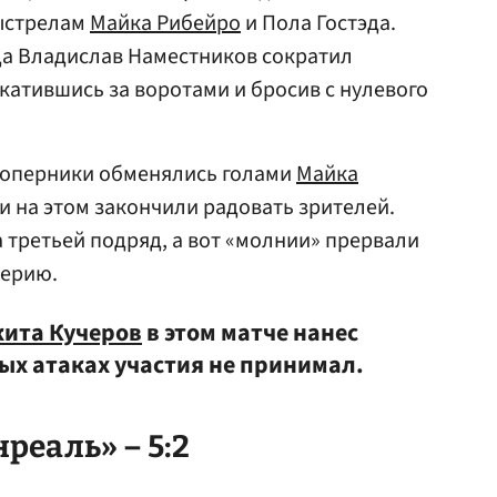
ыстрелам
Майка Рибейро
и Пола Гостэда.
да Владислав Наместников сократил
катившись за воротами и бросив с нулевого
соперники обменялись голами
Майка
и на этом закончили радовать зрителей.
 третьей подряд, а вот «молнии» прервали
серию.
ита Кучеров
в этом матче нанес
вых атаках участия не принимал.
реаль» – 5:2