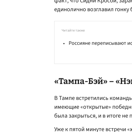
факт, что Сидни Кросби, зар
единолично возглавил гонку
Читайте также
Россияне переписывают и
«Тампа-Бэй» – «Нэ
В Тампе встретились команды
имеющие «открытые» победные
была закрыться, и в итоге не
Уже к пятой минуте встречи 