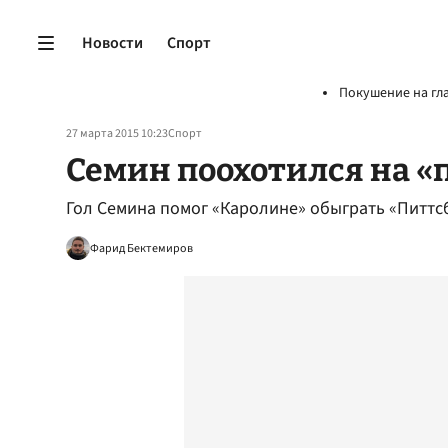
Новости
Спорт
Покушение на гл
27 марта 2015 10:23
Спорт
Семин поохотился на 
Гол Семина помог «Каролине» обыграть «Питтс
Фарид Бектемиров