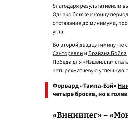
благодаря результативным в
Однако ближе к концу перио
отставание до минимума, про
угла.
Во второй двадцатиминутке 
Санторелли
и
Брайана Бойла
Победа для «Нэшвилла» стала
четырехматчевую успешную 
Форвард «Тампа-Бэй»
Ник
четыре броска, но в голе
«Виннипег» – «Мон