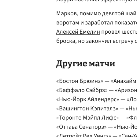
Марков, помимо девятой шайб
воротам и заработал показате
Алексей Емелин
провел шесть
броска, но закончил встречу 
Другие матчи
«Бостон Брюинз» — «Анахайм 
«Баффало Сэйбрз» — «Аризона
«Нью-Йорк Айлендерс» — «Лос
«Вашингтон Кэпиталз» — «Нь
«Торонто Мэйпл Лифс» — «Фл
«Оттава Сенаторз» — «Нью-Йо
«Детройт Ред Уингз» — «Сан-Х