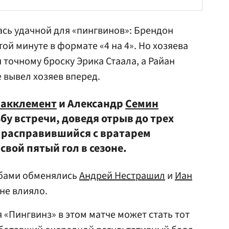
ась удачной для «пингвинов»:
Брендон
ой минуте в формате «4 на 4». Но хозяева
я точному броску
Эрика Стаала
, а
Райан
 вывел хозяев вперед.
акклемент
и Александр
Семин
у встречи, доведя отрыв до трех
 расправившийся с вратарем
вой пятый гол в сезоне.
йбами обменялись
Андрей Нестрашил
и
Иан
 не влияло.
«Пингвинз» в этом матче может стать тот