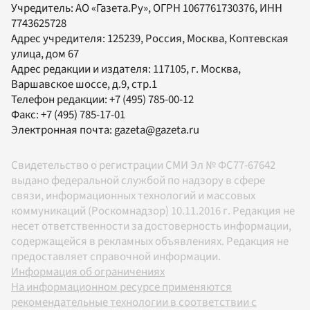
Учредитель:
АО «Газета.Ру»
, ОГРН 1067761730376, ИНН
7743625728
Адрес учредителя: 125239, Россия, Москва, Коптевская
улица, дом 67
Адрес редакции и издателя:
117105
, г.
Москва
,
Варшавское шоссе, д.9, стр.1
Телефон редакции:
+7 (495) 785-00-12
Факс:
+7 (495) 785-17-01
Электронная почта:
gazeta@gazeta.ru
Свидетельство о регистрации СМИ Эл № ФС77-67642
выдано федеральной службой по надзору в сфере
связи, информационных технологий и массовых
коммуникаций (Роскомнадзор) 10.11.2016 г. Редакция не
несет ответственности за достоверность информации,
содержащейся в рекламных объявлениях. Редакция не
предоставляет справочной информации.
Информация об ограничениях
На информационном ресурсе применяются
рекомендательные технологии в соответствии с