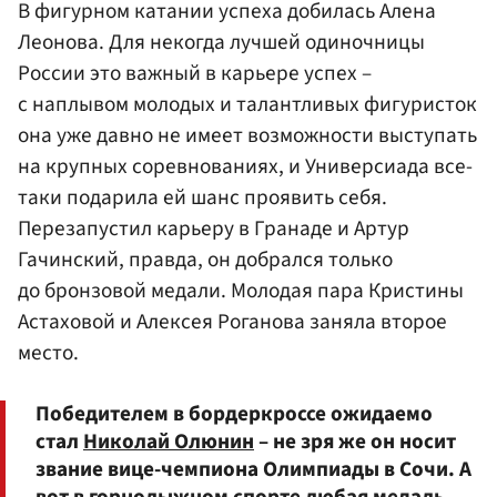
В фигурном катании успеха добилась Алена
Леонова. Для некогда лучшей одиночницы
России это важный в карьере успех –
с наплывом молодых и талантливых фигуристок
она уже давно не имеет возможности выступать
на крупных соревнованиях, и Универсиада все-
таки подарила ей шанс проявить себя.
Перезапустил карьеру в Гранаде и
Артур
Гачинский
, правда, он добрался только
до бронзовой медали. Молодая пара
Кристины
Астаховой
и Алексея Роганова заняла второе
место.
Победителем в бордеркроссе ожидаемо
стал
Николай Олюнин
– не зря же он носит
звание вице-чемпиона Олимпиады в Сочи. А
вот в горнолыжном спорте любая медаль