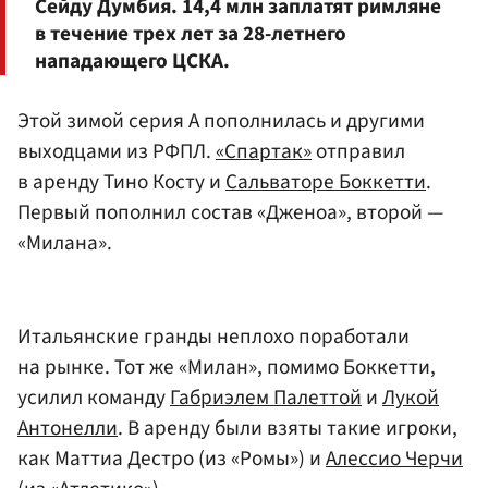
Сейду Думбия. 14,4 млн заплатят римляне
в течение трех лет за 28-летнего
нападающего ЦСКА.
Этой зимой серия А пополнилась и другими
выходцами из РФПЛ.
«Спартак»
отправил
в аренду Тино Косту и
Сальваторе Боккетти
.
Первый пополнил состав «Дженоа», второй —
«Милана».
Итальянские гранды неплохо поработали
на рынке. Тот же «Милан», помимо Боккетти,
усилил команду
Габриэлем Палеттой
и
Лукой
Антонелли
. В аренду были взяты такие игроки,
как Маттиа Дестро (из «Ромы») и
Алессио Черчи