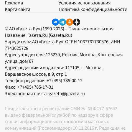
Реклама
Условия использования
Карта сайта
Политика конфиденциальности
© АО «Газета.Ру» (1999-2026) – Главные новости дня
Название:
Газета.Ru
(Gazeta.Ru)
Учредитель:
АО «Газета.Ру»
, ОГРН 1067761730376, ИНН
7743625728
Адрес учредителя: 125239, Россия, Москва, Коптевская
улица, дом 67
Адрес редакции и издателя:
117105
, г.
Москва
,
Варшавское шоссе, д.9, стр.1
Телефон редакции:
+7 (495) 785-00-12
Факс:
+7 (495) 785-17-01
Электронная почта:
gazeta@gazeta.ru
Свидетельство о регистрации СМИ Эл № ФС77-67642
выдано федеральной службой по надзору в сфере
связи, информационных технологий и массовых
коммуникаций (Роскомнадзор) 10.11.2016 г. Редакция не