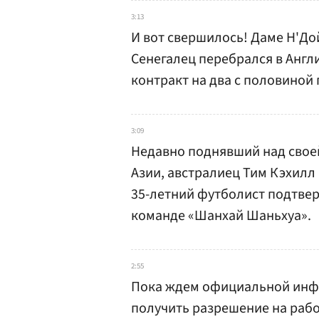
3:13
И вот свершилось! Даме Н'До
Сенегалец перебрался в Англ
контракт на два с половиной
3:09
Недавно поднявший над свое
Азии, австралиец Тим Кэхилл
35-летний футболист подтвер
команде «Шанхай Шаньхуа».
2:55
Пока ждем официальной инф
получить разрешение на рабо