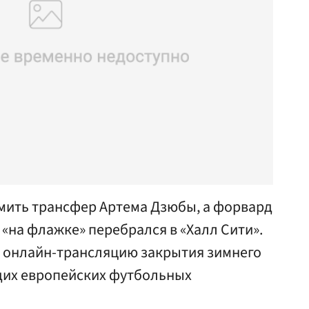
рмить трансфер Артема Дзюбы, а форвард
«на флажке» перебрался в «Халл Сити».
ю онлайн-трансляцию закрытия зимнего
щих европейских футбольных