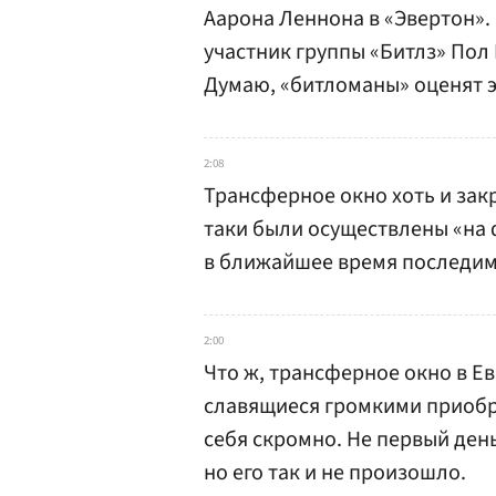
Аарона Леннона в «Эвертон». 
участник группы «Битлз» Пол
Думаю, «битломаны» оценят э
2:08
Трансферное окно хоть и зак
таки были осуществлены «на
в ближайшее время последим.
2:00
Что ж, трансферное окно в Е
славящиеся громкими приобре
себя скромно. Не первый ден
но его так и не произошло.