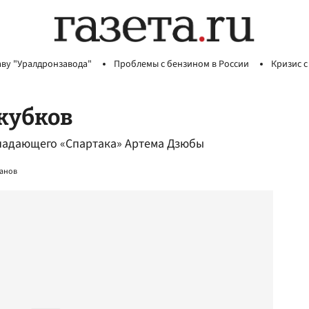
аву "Уралдронзавода"
Проблемы с бензином в России
Кризис с
окубков
ападающего «Спартака» Артема Дзюбы
анов