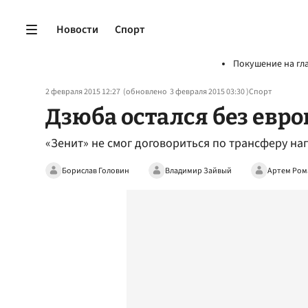
Новости
Спорт
Покушение на гл
2 февраля 2015 12:27
(обновлено
3 февраля 2015 03:30
)
Спорт
Дзюба остался без евр
«Зенит» не смог договориться по трансферу н
Борислав Головин
Владимир Зайвый
Артем Ром