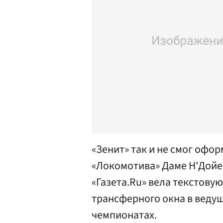
«Зенит» так и не смог офо
«Локомотива» Даме Н'Дойе 
«Газета.Ru» вела текстову
трансферного окна в веду
чемпионатах.