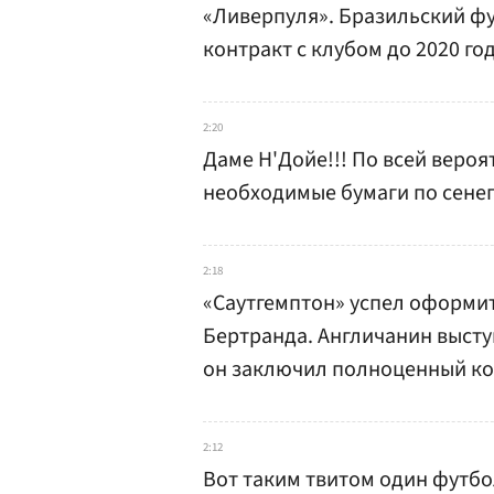
«Ливерпуля». Бразильский ф
контракт с клубом до 2020 год
2:20
Даме Н'Дойе!!! По всей вероя
необходимые бумаги по сене
2:18
«Саутгемптон» успел оформи
Бертранда. Англичанин выступ
он заключил полноценный ко
2:12
Вот таким твитом один футб