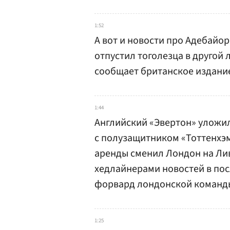
1:52
А вот и новости про Адебайор
отпустил тоголезца в другой 
сообщает британское издание
1:44
Английский «Эвертон» уложил
с полузащитником «Тоттенхэ
аренды сменил Лондон на Ли
хедлайнерами новостей в пос
форвард лондонской команд
1:25