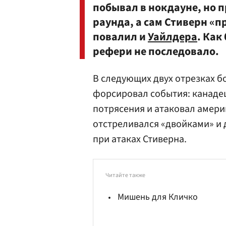
побывал в нокдауне, но п
раунда, а сам Стиверн «п
повалил и
Уайлдера
. Как
рефери не последовало.
В следующих двух отрезках б
форсировал события: канаде
потрясения и атаковал амер
отстреливался «двойками» и
при атаках Стиверна.
Читайте также
Мишень для Кличко