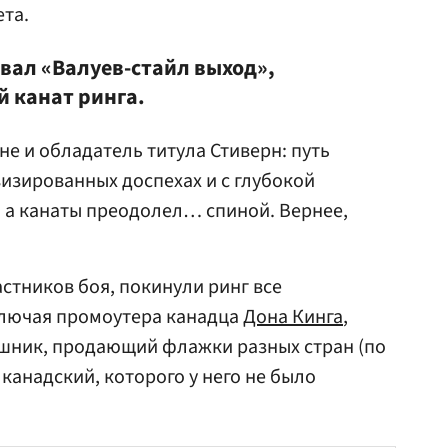
ета.
ал «Валуев-стайл выход»,
й канат ринга.
е и обладатель титула Стиверн: путь
визированных доспехах и с глубокой
 а канаты преодолел… спиной. Вернее,
стников боя, покинули ринг все
лючая промоутера канадца
Дона Кинга
,
ошник, продающий флажки разных стран (по
канадский, которого у него не было