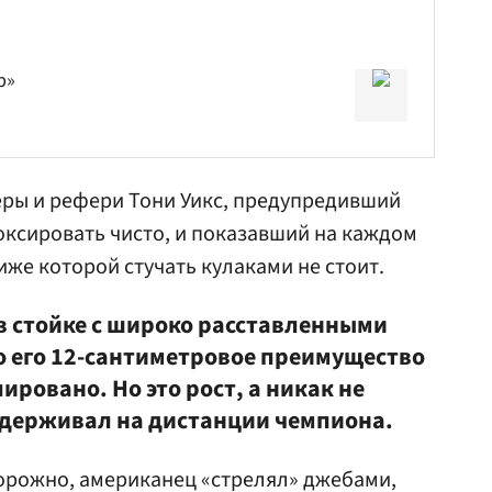
р»
серы и рефери
Тони Уикс
, предупредивший
боксировать чисто, и показавший на каждом
иже которой стучать кулаками не стоит.
в стойке с широко расставленными
но его 12-сантиметровое преимущество
ировано. Но это рост, а никак не
удерживал на дистанции чемпиона.
орожно, американец «стрелял» джебами,