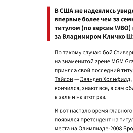
В США же надеялись увид
впервые более чем за сем
титулом (по версии WBO)
за
Владимиром Кличко
Шэ
По такому случаю бой Стивер
на знаменитой арене MGM Gran
приняла свой последний тит
Тайсон
—
Эвандер Холифилд
кончился, знают все, а сам о
в зале и на этот раз.
И вот настало время главного
появился претендент на титу
места на Олимпиаде-2008 Бр