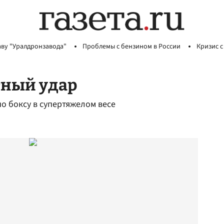
аву "Уралдронзавода"
Проблемы с бензином в России
Кризис с
тный удар
о боксу в супертяжелом весе