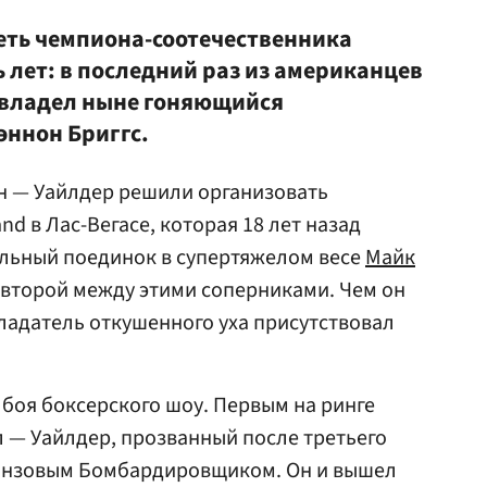
еть чемпиона-соотечественника
ь лет: в последний раз из американцев
 владел ныне гоняющийся
ннон Бриггс.
н — Уайлдер решили организовать
d в Лас-Вегасе, которая 18 лет назад
ульный поединок в супертяжелом весе
Майк
, второй между этими соперниками. Чем он
бладатель откушенного уха присутствовал
 боя боксерского шоу. Первым на ринге
л — Уайлдер, прозванный после третьего
онзовым Бомбардировщиком. Он и вышел