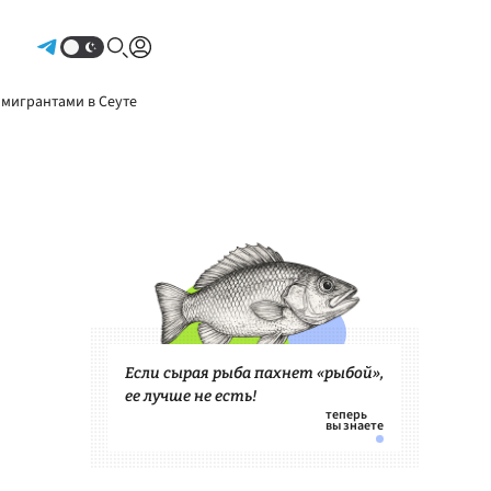
Авторизоваться
 мигрантами в Сеуте
Если сырая рыба пахнет «рыбой»,
ее лучше не есть!