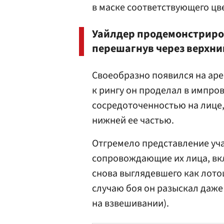
в маске соответствующего цв
Уайлдер продемонстриров
перешагнув через верхни
Своеобразно появился на арен
к рингу он проделал в импро
сосредоточенностью на лице,
нижней ее частью.
Отгремело представление уча
сопровождающие их лица, вк
снова выглядевшего как лот
случаю боя он разыскал даже 
на взвешивании).