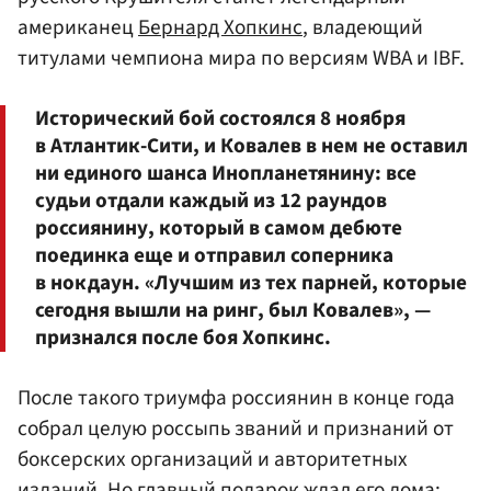
американец
Бернард Хопкинс
, владеющий
титулами чемпиона мира по версиям WBA и IBF.
Исторический бой состоялся 8 ноября
в Атлантик-Сити, и Ковалев в нем не оставил
ни единого шанса Инопланетянину: все
судьи отдали каждый из 12 раундов
россиянину, который в самом дебюте
поединка еще и отправил соперника
в нокдаун. «Лучшим из тех парней, которые
сегодня вышли на ринг, был Ковалев», —
признался после боя Хопкинс.
После такого триумфа россиянин в конце года
собрал целую россыпь званий и признаний от
боксерских организаций и авторитетных
изданий. Но главный подарок ждал его дома: