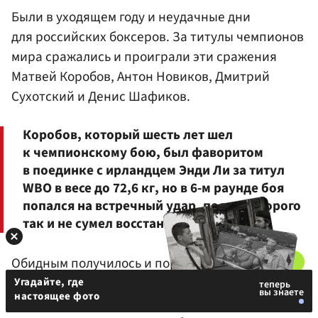
Были в уходящем году и неудачные дни
для российских боксеров. За титулы чемпионов
мира сражались и проиграли эти сражения
Матвей Коробов, Антон
Новиков
, Дмитрий
Сухотский и Денис Шафиков.
Коробов, который шесть лет шел
к чемпионскому бою, был фаворитом
в поединке с ирландцем Энди Ли за титул
WBO в весе до 72,6 кг, но в 6-м раунде боя
попался на встречный удар, после которого
так и не сумел восстановиться.
Обидным получилось и поражение
Шафикова
,
пытавшегося завоевать пояс IBF в категории
Угадайте, где
настоящее фото
до 61,2 кг. Его соперник мексиканец
Мигель