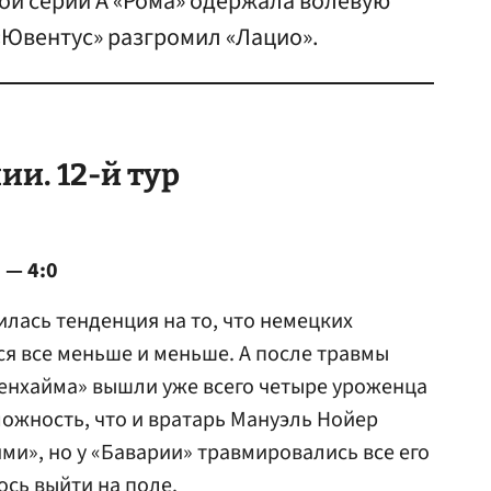
ой серии А «Рома» одержала волевую
 «Ювентус» разгромил «Лацио».
и. 12-й тур
 — 4:0
илась тенденция на то, что немецких
ся все меньше и меньше. А после травмы
нхайма» вышли уже всего четыре уроженца
ожность, что и вратарь Мануэль Нойер
ми», но у «Баварии» травмировались все его
ось выйти на поле.