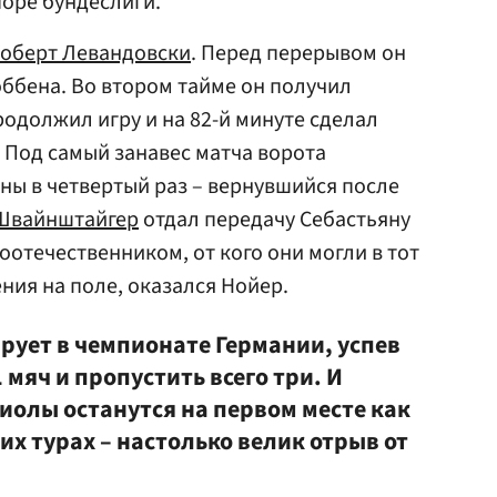
оре бундеслиги.
оберт Левандовски
. Перед перерывом он
оббена. Во втором тайме он получил
родолжил игру и на 82-й минуте сделал
 Под самый занавес матча ворота
ы в четвертый раз – вернувшийся после
Швайнштайгер
отдал передачу Себастьяну
оотечественником, от кого они могли в тот
ия на поле, оказался Нойер.
рует в чемпионате Германии, успев
 мяч и пропустить всего три. И
иолы останутся на первом месте как
х турах – настолько велик отрыв от