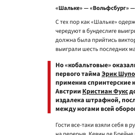
«Шальке» — «Вольфсбург» —
С тех пор как «Шальке» одерж
чередуют в бундеслиге выигр
должна была прийтись виктор
выиграли шесть последних мат
Но «кобальтовые» оказал
первого тайма
Эрик Шупо
применив спринтерские к
Австрии
Кристиан Фукс
до
издалека штрафной, посл
между ногами всей оборо
Гости все-таки взяли себя в р
на перерыв. Кевин де Брейне