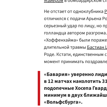
Майером
в бомбардирском сп
Не отстает от одноклубника
Р
отличился с подачи Арьена Р
серьезный удар по лицу, но п
голландца автором разгрома.
«Хоффенхайма» были поражен
длительной травмы
Бастиан 
Роде. Кстати, единственным с
момент принимать поздравлен
«Бавария» уверенно лиди
в 12 матчах наколотить 31
подопечные Хосепа Гвард
минимум в двух ближайши
«Вольфсбурга».