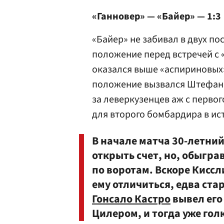
«Ганновер» — «Байер» — 1:3
«Байер» не забивал в двух по
положение перед встречей с 
оказался выше «аспириновых»
положение вызвался Штефа
за леверкузенцев аж с перво
для второго бомбардира в ис
В начале матча 30-летни
открыть счет, но, обыгра
по воротам. Вскоре Киссл
ему отличиться, едва ста
Гонсало Кастро
вывел его
Цилером, и тогда уже го