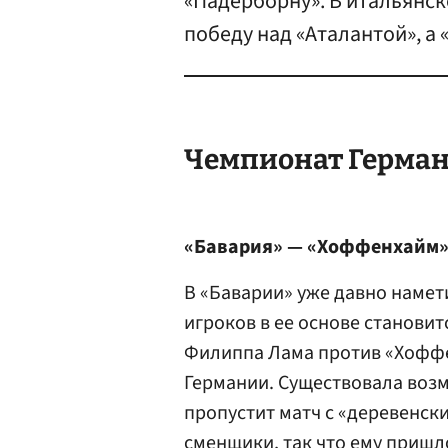
«Падерборну». В итальянск
победу над «Аталантой», а
Чемпионат Германи
«Бавария» — «Хоффенхайм»
В «Баварии» уже давно намет
игроков в ее основе становит
Филиппа Лама против «Хоффе
Германии. Существовала возм
пропустит матч с «деревенски
сменщики, так что ему пришл