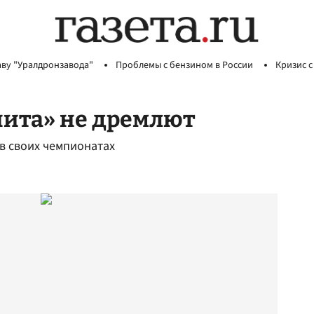
аву "Уралдронзавода"
Проблемы с бензином в России
Кризис с
нита» не дремлют
в своих чемпионатах