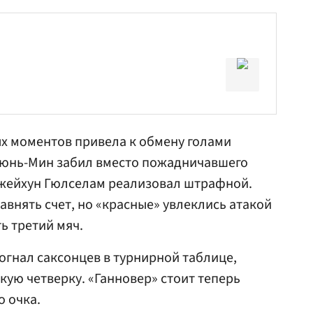
ых моментов привела к обмену голами
 Хюнь-Мин забил вместо пожадничавшего
жейхун Гюлселам
реализовал штрафной.
авнять счет, но «красные» увлеклись атакой
ь третий мяч.
огнал саксонцев в турнирной таблице,
кую четверку. «Ганновер» стоит теперь
о очка.