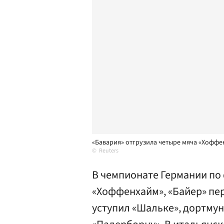
«Бавария» отгрузила четыре мяча «Хоффе
Reuters
В чемпионате Германии по
«Хоффенхайм», «Байер» пер
уступил «Шальке», дортмун