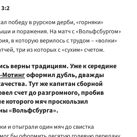
 3:2
ал победу в рурском дерби, «горняки»
ыши и поражения. На матч с «Вольфсбургом»
ия, в которую верилось с трудом – «волки»
чей, три из которых с «сухим» счетом.
ись верны традициям. Уже к середине
-Мотинг
оформил дубль, дважды
ачества. Тут же капитан сборной
вел счет до разгромного, пробив
е которого мяч проскользил
ны «Вольфсбурга».
уки и отыграли один мяч до свистка
 мог бы оформить десятую голевую передачу