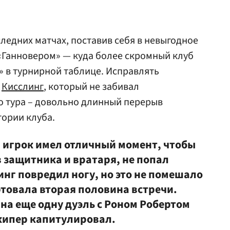
следних матчах, поставив себя в невыгодное
«Ганновером» — куда более скромный клуб
 в турнирной таблице. Исправлять
н
Кисслинг
, который не забивал
го тура – довольно длинный перерыв
тории клуба.
й игрок имел отличный момент, чтобы
в защитника и вратаря, не попал
инг повредил ногу, но это не помешало
ртовала вторая половина встречи.
 на еще одну дуэль с Роном Робертом
лкипер капитулировал.