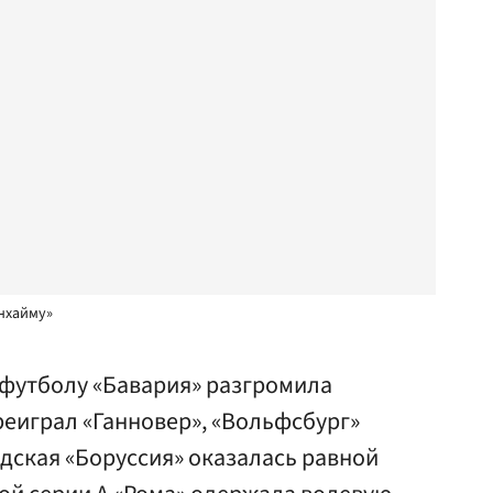
нхайму»
 футболу «Бавария» разгромила
еиграл «Ганновер», «Вольфсбург»
дская «Боруссия» оказалась равной