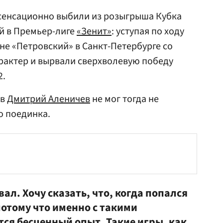
 сенсационно выбили из розыгрыша Кубка
й в Премьер-лиге
«Зенит»
: уступая по ходу
не «Петровский» в Санкт-Петербурге со
арактер и вырвали сверхволевую победу
2.
ов
Дмитрий Аленичев
не мог тогда не
о поединка.
вал. Хочу сказать, что, когда попался
потому что именно с такими
ся бесценный опыт. Такие игры, как