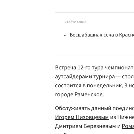
Читайте также
Бесшабашная сеча в Крас
Встреча 12-го тура чемпиона
аутсайдерами турнира — сто
состоится в понедельник, 3 н
городе Раменское.
Обслуживать данный поединок
Игорем Низовцевым
из Нижне
Дмитрием Березневым и
Ром