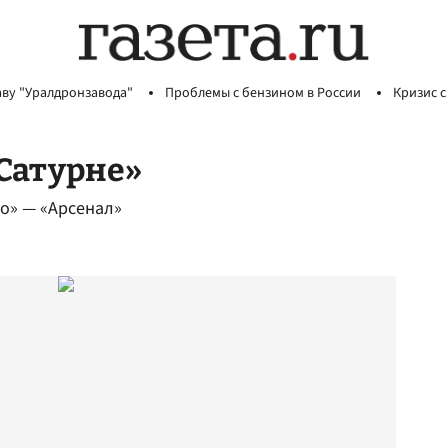
аву "Уралдронзавода"
Проблемы с бензином в России
Кризис с
«Сатурне»
до» — «Арсенал»