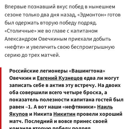
Впервые познавший вкус побед в нынешнем
сезоне только два дня назад, «Эдмонтон» готов
был одержать вторую победу подряд.
«Столичные» же во главе с капитаном
Александром Овечкиным приехали добыть
«нефти» и увеличить свою беспроигрышную
серию до трех матчей.
Российские легионеры «Вашингтона»
Овечкин и
Евгений Кузнецов
едва ли могут
записать себе в актив эту встречу. На двоих
оба совершили всего четыре броска, а
показатель полезности капитана гостей был
равен –1. А вот наши «нефтяники»
Наиль
Якупов
и Никита
Никитин
провели хороший
матч. Последний и вовсе принес своей
команде вторую победу подряд.