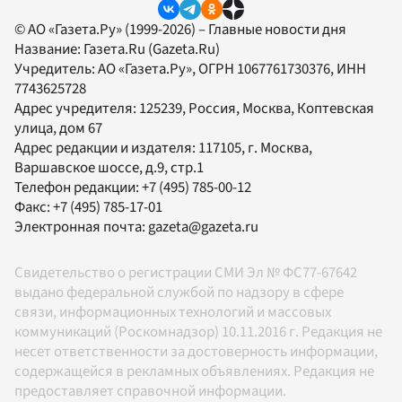
© АО «Газета.Ру» (1999-2026) – Главные новости дня
Название:
Газета.Ru
(Gazeta.Ru)
Учредитель:
АО «Газета.Ру»
, ОГРН 1067761730376, ИНН
7743625728
Адрес учредителя: 125239, Россия, Москва, Коптевская
улица, дом 67
Адрес редакции и издателя:
117105
, г.
Москва
,
Варшавское шоссе, д.9, стр.1
Телефон редакции:
+7 (495) 785-00-12
Факс:
+7 (495) 785-17-01
Электронная почта:
gazeta@gazeta.ru
Свидетельство о регистрации СМИ Эл № ФС77-67642
выдано федеральной службой по надзору в сфере
связи, информационных технологий и массовых
коммуникаций (Роскомнадзор) 10.11.2016 г. Редакция не
несет ответственности за достоверность информации,
содержащейся в рекламных объявлениях. Редакция не
предоставляет справочной информации.