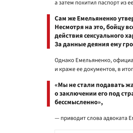
а затем похитил паспорт из е
Сам же Емельяненко утве
Несмотря на это, бойцу в
действия сексуального х
За данные деяния ему гро
Однако Емельяненко, официа
и краже ее документов, в ито
«Мы не стали подавать ж
о заключении его под стра
бессмысленно»,
— приводит слова адвоката 