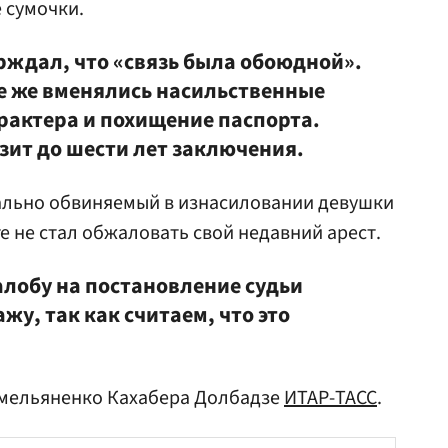
е сумочки.
рждал, что «связь была обоюдной».
се же вменялись насильственные
арактера и похищение паспорта.
зит до шести лет заключения.
льно обвиняемый в изнасиловании девушки
ге не стал обжаловать свой недавний арест.
алобу на постановление судьи
жу, так как считаем, что это
Емельяненко Кахабера Долбадзе
ИТАР-ТАСС
.