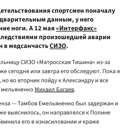
детельствования спортсмен поначалу
едварительным данным, у него
ие ноги. А 12 мая
«Интерфакс»
последствиями произошедшей аварии
н в медсанчасть
СИЗО
.
ольницу СИЗО «Матросская Тишина» из-за
е сегодня или завтра его обследуют. Пока я
но во вторник пойду к Александру и все
 Емельяненко
Михаил Багаев
.
Пенза — Тамбов Емельяненко был задержан и
зже выяснилось, он направлялся к Полине
бвинила его в изнасиловании и краже