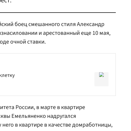
ест.
йский боец смешанного стиля Александр
изнасиловании и арестованный еще 10 мая,
оде очной ставки.
клетку
тета России, в марте в квартире
сквы Емельяненко надругался
 него в квартире в качестве домработницы,