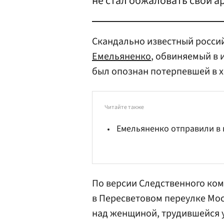
не стал обжаловать свой ар
Скандально известный росси
Емельяненко
, обвиняемый в 
был опознан потерпевшей в х
Читайте также
Емельяненко отправили в 
По версии Cледственного коми
в Пересветовом переулке Мо
над женщиной, трудившейся у