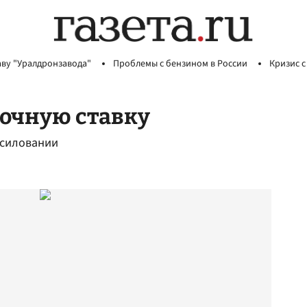
аву "Уралдронзавода"
Проблемы с бензином в России
Кризис с
 очную ставку
асиловании