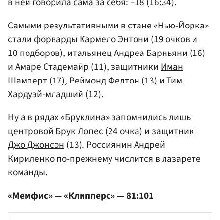
в ней говорила сама за себя: –18 (16:34).
Самыми результативными в стане «Нью-Йорка»
стали форварды Кармело Энтони (19 очков и
10 подборов), итальянец Андреа Барньяни (16)
и Амаре Стадемайр (11), защитники
Иман
Шамперт
(17), Реймонд Фелтон (13) и
Тим
Хардуэй-младший
(12).
Ну а в рядах «Бруклина» запомнились лишь
центровой
Брук Лопес
(24 очка) и защитник
Джо Джонсон
(13). Россиянин Андрей
Кириленко по-прежнему числится в лазарете
команды.
«Мемфис» — «Клипперс» — 81:101