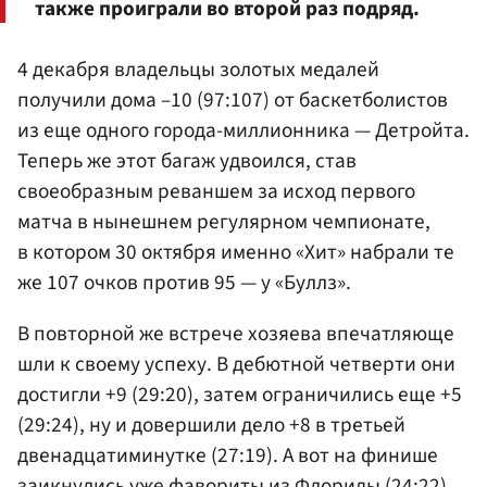
также проиграли во второй раз подряд.
4 декабря владельцы золотых медалей
получили дома –10 (97:107) от баскетболистов
из еще одного города-миллионника — Детройта.
Теперь же этот багаж удвоился, став
своеобразным реваншем за исход первого
матча в нынешнем регулярном чемпионате,
в котором 30 октября именно «Хит» набрали те
же 107 очков против 95 — у «Буллз».
В повторной же встрече хозяева впечатляюще
шли к своему успеху. В дебютной четверти они
достигли +9 (29:20), затем ограничились еще +5
(29:24), ну и довершили дело +8 в третьей
двенадцатиминутке (27:19). А вот на финише
заикнулись уже фавориты из Флориды (24:22),