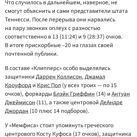
Что случилось в дальнейшем, наверное, не
смогут объяснить и сами представители штата
Теннесси. После перерыва они нарвались
на пару звонких оплеух с разностью
соответственно в 13 (11:24) и 9 (28:37) очков.
В итоге прискорбные –20 на глазах своей
почтенной публики.
В составе «Клипперс» особо выделялись
защитники
Даррен Коллисон
,
Джамал
Кроуфорд
и
Крис Пол
(у всех троих — по 15
очков), форварды
Блэйк Гриффин
(14) и
Антуан
Джеймисон
(11), а также центровой
ДеАндре
Джордан
(10 плюс 14 подборов).
У «Мемфиса» стоит упомянуть греческого
центрового Косту Куфоса (17 очков), защитника