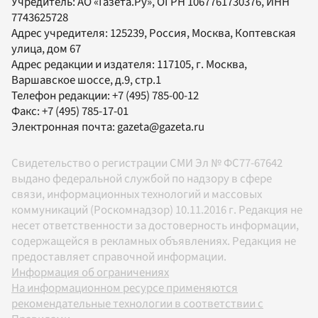
Учредитель:
АО «Газета.Ру»
, ОГРН 1067761730376, ИНН
7743625728
Адрес учредителя: 125239, Россия, Москва, Коптевская
улица, дом 67
Адрес редакции и издателя:
117105
, г.
Москва
,
Варшавское шоссе, д.9, стр.1
Телефон редакции:
+7 (495) 785-00-12
Факс:
+7 (495) 785-17-01
Электронная почта:
gazeta@gazeta.ru
Свидетельство о регистрации СМИ Эл № ФС77-67642
выдано федеральной службой по надзору в сфере
связи, информационных технологий и массовых
коммуникаций (Роскомнадзор) 10.11.2016 г. Редакция не
несет ответственности за достоверность информации,
содержащейся в рекламных объявлениях. Редакция не
предоставляет справочной информации.
Информация об ограничениях
На информационном ресурсе применяются
рекомендательные технологии в соответствии с