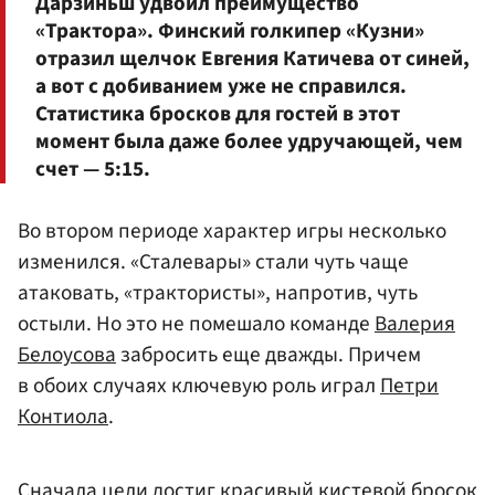
Дарзиньш удвоил преимущество
«Трактора». Финский голкипер «Кузни»
отразил щелчок
Евгения Катичева
от синей,
а вот с добиванием уже не справился.
Статистика бросков для гостей в этот
момент была даже более удручающей, чем
счет — 5:15.
Во втором периоде характер игры несколько
изменился. «Сталевары» стали чуть чаще
атаковать, «трактористы», напротив, чуть
остыли. Но это не помешало команде
Валерия
Белоусова
забросить еще дважды. Причем
в обоих случаях ключевую роль играл
Петри
Контиола
.
Сначала цели достиг красивый кистевой бросок