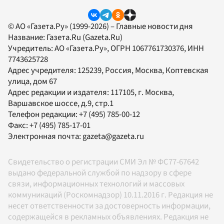
© АО «Газета.Ру» (1999-2026) – Главные новости дня
Название:
Газета.Ru
(Gazeta.Ru)
Учредитель:
АО «Газета.Ру»
, ОГРН 1067761730376, ИНН
7743625728
Адрес учредителя: 125239, Россия, Москва, Коптевская
улица, дом 67
Адрес редакции и издателя:
117105
, г.
Москва
,
Варшавское шоссе, д.9, стр.1
Телефон редакции:
+7 (495) 785-00-12
Факс:
+7 (495) 785-17-01
Электронная почта:
gazeta@gazeta.ru
Свидетельство о регистрации СМИ Эл № ФС77-67642
выдано федеральной службой по надзору в сфере
связи, информационных технологий и массовых
коммуникаций (Роскомнадзор) 10.11.2016 г. Редакция не
несет ответственности за достоверность информации,
содержащейся в рекламных объявлениях. Редакция не