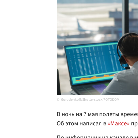
Gorodenkoff/Shutterstock/FOTODOM
В ночь на 7 мая полеты врем
Об этом написал в
«Максе»
пр
По информации на канале в 