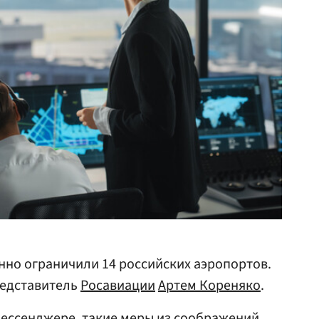
енно ограничили 14 российских аэропортов.
едставитель
Росавиации
Артем Кореняко
.
мессенджере, такие меры из соображений