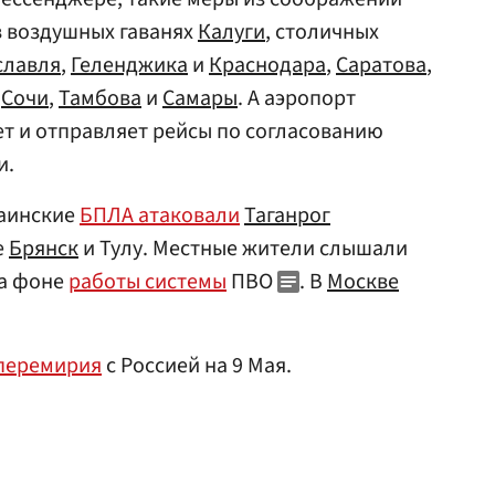
в воздушных гаванях
Калуги
, столичных
славля
,
Геленджика
и
Краснодара
,
Саратова
,
,
Сочи
,
Тамбова
и
Самары
. А аэропорт
т и отправляет рейсы по согласованию
и.
раинские
БПЛА атаковали
Таганрог
е
Брянск
и Тулу. Местные жители слышали
на фоне
работы системы
ПВО
. В
Москве
 перемирия
с Россией на 9 Мая.