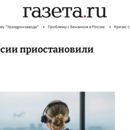
аву "Уралдронзавода"
Проблемы с бензином в России
Кризис с
оссии приостановили