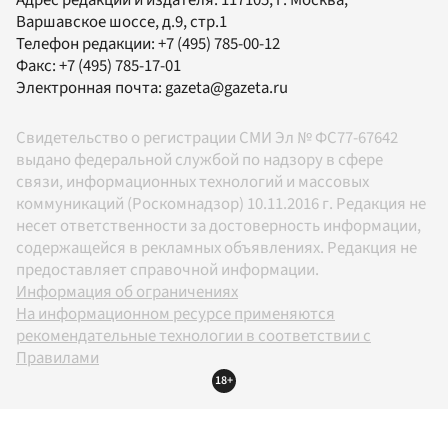
Варшавское шоссе, д.9, стр.1
Телефон редакции:
+7 (495) 785-00-12
Факс:
+7 (495) 785-17-01
Электронная почта:
gazeta@gazeta.ru
Свидетельство о регистрации СМИ Эл № ФС77-67642
выдано федеральной службой по надзору в сфере
связи, информационных технологий и массовых
коммуникаций (Роскомнадзор) 10.11.2016 г. Редакция не
несет ответственности за достоверность информации,
содержащейся в рекламных объявлениях. Редакция не
предоставляет справочной информации.
Информация об ограничениях
На информационном ресурсе применяются
рекомендательные технологии в соответствии с
Правилами
18+