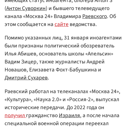
имеющих статус иноагента, блогера Anton S
(
Антон Суворкин
) и бывшего телеведущего
канала «Москва 24» Владимира
Раевского
. Об
этом сообщается на
сайте
ведомства.
Помимо указанных лиц, 31 января иноагентами
были признаны политический обозреватель
Илья Абишев, основатель школы «Апельсин»
Вадим Зицер, также журналисты Андрей
Новашов, Елизавета Фохт-Бабушкина и
Дмитрий Сухарев
.
Раевский работал на телеканалах «Москва 24»,
«Культура», «Наука 2.0» и «Россия-2», выпускал
исторические передачи. До 2022 года он
получил
гражданство
Израиля
, а после начала
специальной военной операции переехал