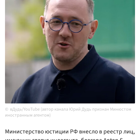
вДудь/YouTube (автор канала Юрий Дудь признан Минюстом
иностранным агентом)
Министерство юстиции РФ внесло в реестр лиц,