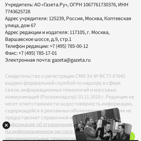
Учредитель:
АО «Газета.Ру»
, ОГРН 1067761730376, ИНН
7743625728
Адрес учредителя: 125239, Россия, Москва, Коптевская
улица, дом 67
Адрес редакции и издателя:
117105
, г.
Москва
,
Варшавское шоссе, д.9, стр.1
Телефон редакции:
+7 (495) 785-00-12
Факс:
+7 (495) 785-17-01
Электронная почта:
gazeta@gazeta.ru
Свидетельство о регистрации СМИ Эл № ФС77-67642
выдано федеральной службой по надзору в сфере
связи, информационных технологий и массовых
коммуникаций (Роскомнадзор) 10.11.2016 г. Редакция не
несет ответственности за достоверность информации,
содержащейся в рекламных объявлениях. Редакция не
предоставляет справочной информации.
Информация об ограничениях
На информационном ресурсе применяются
рекомендательные технологии в соответствии с