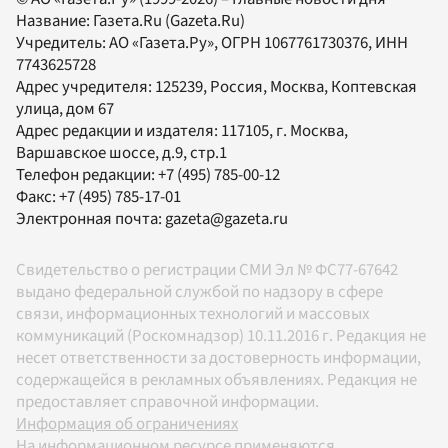
Название:
Газета.Ru
(Gazeta.Ru)
Учредитель:
АО «Газета.Ру»
, ОГРН 1067761730376, ИНН
7743625728
Адрес учредителя: 125239, Россия, Москва, Коптевская
улица, дом 67
Адрес редакции и издателя:
117105
, г.
Москва
,
Варшавское шоссе, д.9, стр.1
Телефон редакции:
+7 (495) 785-00-12
Факс:
+7 (495) 785-17-01
Электронная почта:
gazeta@gazeta.ru
Свидетельство о регистрации СМИ Эл № ФС77-67642
выдано федеральной службой по надзору в сфере
связи, информационных технологий и массовых
коммуникаций (Роскомнадзор) 10.11.2016 г. Редакция не
несет ответственности за достоверность информации,
содержащейся в рекламных объявлениях. Редакция не
предоставляет справочной информации.
Информация об ограничениях
На информационном ресурсе применяются