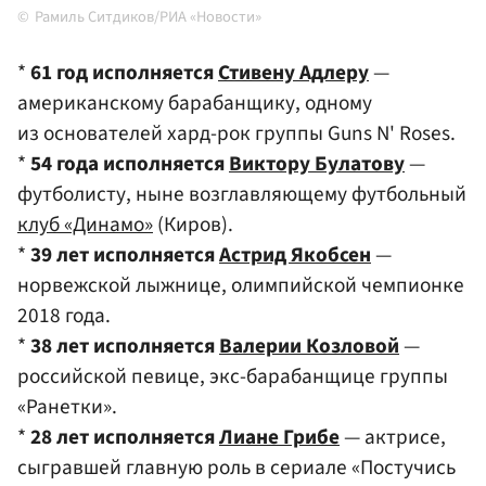
Рамиль Ситдиков/РИА «Новости»
*
61 год исполняется
Стивену Адлеру
—
американскому барабанщику, одному
из основателей хард-рок группы Guns N' Roses.
*
54 года исполняется
Виктору Булатову
—
футболисту, ныне возглавляющему футбольный
клуб «Динамо»
(Киров).
*
39 лет исполняется
Астрид Якобсен
—
норвежской лыжнице, олимпийской чемпионке
2018 года.
*
38 лет исполняется
Валерии Козловой
—
российской певице, экс-барабанщице группы
«Ранетки».
*
28 лет исполняется
Лиане Грибе
— актрисе,
сыгравшей главную роль в сериале «Постучись