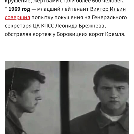
крушение, жертвами стали более 600 человек.
*
1969 год
— младший лейтенант
Виктор Ильин
совершил
попытку покушения на Генерального
секретаря
ЦК КПСС
Леонида Брежнева
,
обстреляв кортеж у Боровицких ворот Кремля.