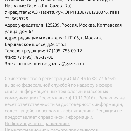
Название:
Газета.Ru
(Gazeta.Ru)
Учредитель:
АО «Газета.Ру»
, ОГРН 1067761730376, ИНН
7743625728
Адрес учредителя: 125239, Россия, Москва, Коптевская
улица, дом 67
Адрес редакции и издателя:
117105
, г.
Москва
,
Варшавское шоссе, д.9, стр.1
Телефон редакции:
+7 (495) 785-00-12
Факс:
+7 (495) 785-17-01
Электронная почта:
gazeta@gazeta.ru
Свидетельство о регистрации СМИ Эл № ФС77-67642
выдано федеральной службой по надзору в сфере
связи, информационных технологий и массовых
коммуникаций (Роскомнадзор) 10.11.2016 г. Редакция не
несет ответственности за достоверность информации,
содержащейся в рекламных объявлениях. Редакция не
предоставляет справочной информации.
Информация об ограничениях
На информационном ресурсе применяются