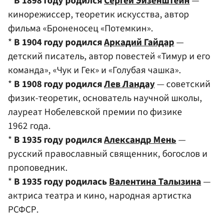
*
В 1898 году родился
Сергей Эйзенштейн
—
кинорежиссер, теоретик искусства, автор
фильма «Броненосец «Потемкин».
*
В 1904 году родился
Аркадий Гайдар
—
детский писатель, автор повестей «Тимур и его
команда», «Чук и Гек» и «Голубая чашка».
*
В 1908 году родился
Лев Ландау
— советский
физик-теоретик, основатель научной школы,
лауреат Нобелевской премии по физике
1962 года.
*
В 1935 году родился
Александр Мень
—
русский православный священник, богослов и
проповедник.
*
В 1935 году родилась
Валентина Талызина
—
актриса театра и кино, народная артистка
РСФСР.