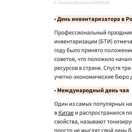
GaudiLab/Shutterstock/FOTODOM
•
День инвентаризатора в Р
Профессиональный праздник
инвентаризации (БТИ) отмечает
году было принято положени
советов, что положило начал
ресурсов в стране. Спустя тр
учетно-экономические бюро 
•
Международный день чая
Один из самых популярных нап
в
Китае
и распространился по
свойства, называют тонизир
просто не мыслят свой день б