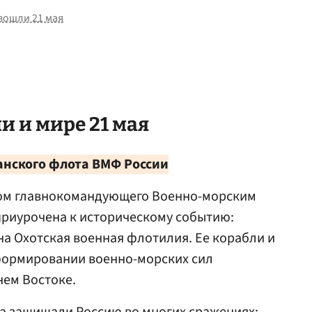
зошли 21 мая
и и мире 21 мая
анского флота ВМФ России
зом главнокомандующего Военно-морским
 приурочена к историческому событию:
на Охотская военная флотилия. Ее корабли и
 формировании военно-морских сил
нем Востоке.