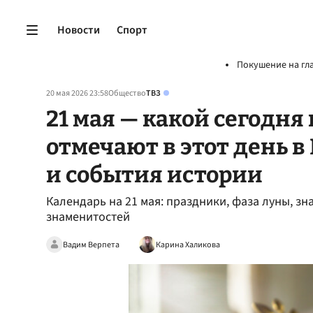
Новости
Спорт
Покушение на гл
20 мая 2026 23:58
Общество
ТВЗ
21 мая — какой сегодня
отмечают в этот день в
и события истории
Календарь на 21 мая: праздники, фаза луны, з
знаменитостей
Вадим Верпета
Карина Халикова