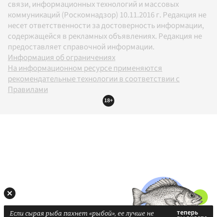
связи, информационных технологий и массовых
коммуникаций (Роскомнадзор) 10.11.2016 г. Редакция не
несет ответственности за достоверность информации,
содержащейся в рекламных объявлениях. Редакция не
предоставляет справочной информации.
Информация об ограничениях
На информационном ресурсе применяются
рекомендательные технологии в соответствии с
Правилами
18+
Если сырая рыба пахнет «рыбой», ее лучше не