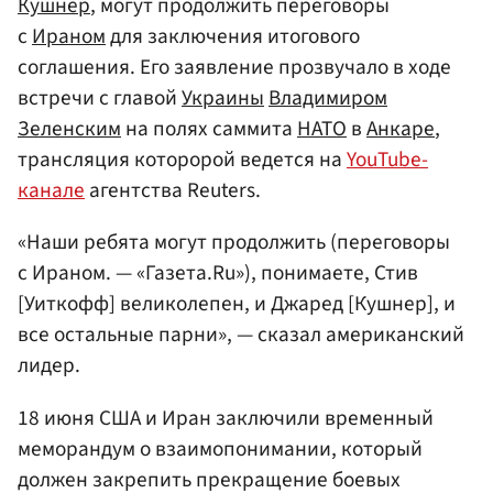
Кушнер
, могут продолжить переговоры
с
Ираном
для заключения итогового
соглашения. Его заявление прозвучало в ходе
встречи с главой
Украины
Владимиром
Зеленским
на полях саммита
НАТО
в
Анкаре
,
трансляция которорой ведется на
YouTube-
канале
агентства Reuters.
«Наши ребята могут продолжить (переговоры
с Ираном. — «Газета.Ru»), понимаете, Стив
[Уиткофф] великолепен, и Джаред [Кушнер], и
все остальные парни», — сказал американский
лидер.
18 июня США и Иран заключили временный
меморандум о взаимопонимании, который
должен закрепить прекращение боевых