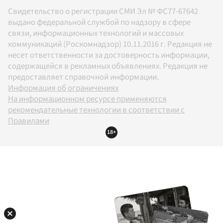
Свидетельство о регистрации СМИ Эл № ФС77-67642
выдано федеральной службой по надзору в сфере
связи, информационных технологий и массовых
коммуникаций (Роскомнадзор) 10.11.2016 г. Редакция не
несет ответственности за достоверность информации,
содержащейся в рекламных объявлениях. Редакция не
предоставляет справочной информации.
Информация об ограничениях
На информационном ресурсе применяются
рекомендательные технологии в соответствии с
Правилами
18+