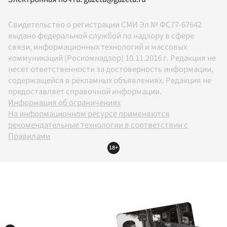
Свидетельство о регистрации СМИ Эл № ФС77-67642
выдано федеральной службой по надзору в сфере
связи, информационных технологий и массовых
коммуникаций (Роскомнадзор) 10.11.2016 г. Редакция не
несет ответственности за достоверность информации,
содержащейся в рекламных объявлениях. Редакция не
предоставляет справочной информации.
Информация об ограничениях
На информационном ресурсе применяются
рекомендательные технологии в соответствии с
Правилами
18+