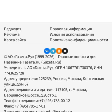
Редакция
Правовая информация
Реклама
Условия использования
Карта сайта
Политика конфиденциальности
© АО «Газета.Ру» (1999-2026) – Главные новости дня
Название:
Газета.Ru
(Gazeta.Ru)
Учредитель:
АО «Газета.Ру»
, ОГРН 1067761730376, ИНН
7743625728
Адрес учредителя: 125239, Россия, Москва, Коптевская
улица, дом 67
Адрес редакции и издателя:
117105
, г.
Москва
,
Варшавское шоссе, д.9, стр.1
Телефон редакции:
+7 (495) 785-00-12
Факс:
+7 (495) 785-17-01
Электронная почта:
gazeta@gazeta.ru