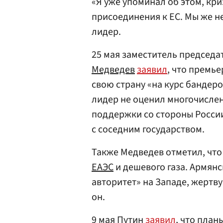
«Я уже упоминал об этом, кри
присоединения к ЕС. Мы же н
лидер.
25 мая заместитель председа
Медведев
заявил
, что премь
свою страну «на курс бандеро
лидер не оценил многочисле
поддержки со стороны России
с соседним государством.
Также Медведев отметил, чт
ЕАЭС
и дешевого газа. Армянс
авторитет» на Западе, жертв
он.
9 мая Путин
заявил
, что пла