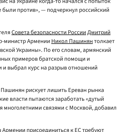
зис на Украине когда-то начался с попыток
е были против», — подчеркнул российский
теля
Совета безопасности России
Дмитрий
ер-министр Армении
Никол Пашинян
толкает
вской Украины». По его словам, армянский
нных примеров братской помощи и
 и выбрал курс на разрыв отношений
о Пашинян рискует лишить Ереван рынка
кие власти пытаются заработать «дутый
уя многолетними связями с Москвой, добавил
ны Армении присоединиться к ЕС требуют