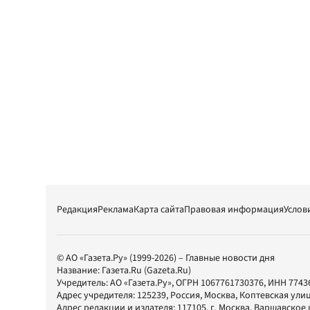
Редакция
Реклама
Карта сайта
Правовая информация
Услов
© АО «Газета.Ру» (1999-2026) – Главные новости дня
Название:
Газета.Ru
(Gazeta.Ru)
Учредитель:
АО «Газета.Ру»
, ОГРН 1067761730376, ИНН 7743
Адрес учредителя: 125239, Россия, Москва, Коптевская улиц
Адрес редакции и издателя:
117105
, г.
Москва
,
Варшавское шо