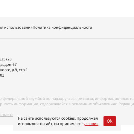
ия использования
Политика конфиденциальности
625728
а, дом 67
ссе, д.9, стр.1
-01
но федеральной службой по надзору в сфере связи, информационных т
товерность информации, содержащейся в рекламных объявлениях. Редак
ные технологии в соответствии с Правилами
На сайте используются cookies. Продолжая
Ok
использовать сайт, вы принимаете
условия