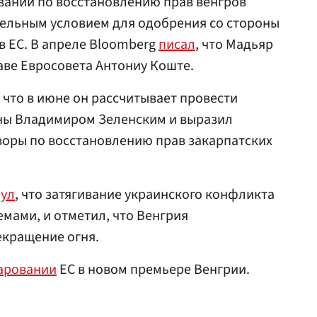
ваний по восстановлению прав венгров
тельным условием для одобрения со стороны
в ЕС. В апреле Bloomberg
писал
, что Мадьяр
лаве Евросовета Антониу Коште.
, что в июне он рассчитывает провести
ины Владимиром Зеленским и выразил
воры по восстановлению прав закарпатских
ул
, что затягивание украинского конфликта
мами, и отметил, что Венгрия
кращение огня.
аровании
ЕС в новом премьере Венгрии.