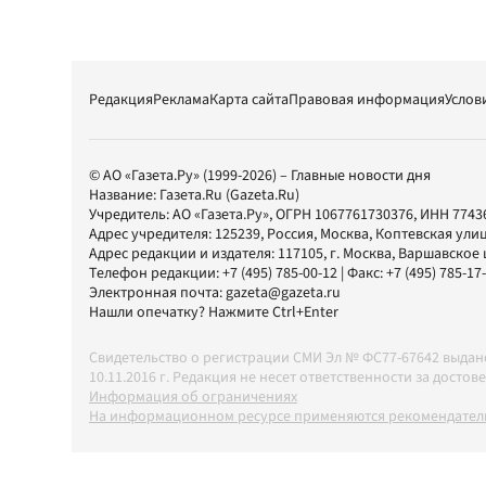
Редакция
Реклама
Карта сайта
Правовая информация
Услов
© АО «Газета.Ру» (1999-2026) – Главные новости дня
Название:
Газета.Ru
(Gazeta.Ru)
Учредитель:
АО «Газета.Ру»
, ОГРН 1067761730376, ИНН 7743
Адрес учредителя: 125239, Россия, Москва, Коптевская улиц
Адрес редакции и издателя:
117105
, г.
Москва
,
Варшавское шо
Телефон редакции:
+7 (495) 785-00-12
| Факс:
+7 (495) 785-17
Электронная почта:
gazeta@gazeta.ru
Нашли опечатку? Нажмите Ctrl+Enter
Свидетельство о регистрации СМИ Эл № ФС77-67642 выда
10.11.2016 г. Редакция не несет ответственности за дос
Информация об ограничениях
На информационном ресурсе применяются рекомендатель