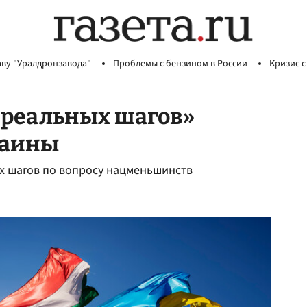
аву "Уралдронзавода"
Проблемы с бензином в России
Кризис с
 «реальных шагов»
раины
х шагов по вопросу нацменьшинств