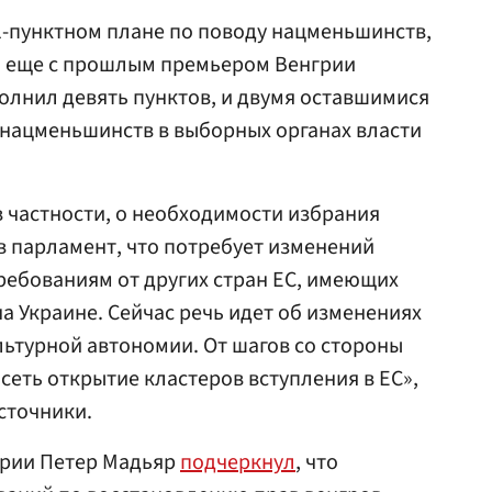
1-пунктном плане по поводу нацменьшинств,
а еще с прошлым премьером Венгрии
лнил девять пунктов, и двумя оставшимися
 нацменьшинств в выборных органах власти
в частности, о необходимости избрания
 парламент, что потребует изменений
требованиям от других стран ЕС, имеющих
 Украине. Сейчас речь идет об изменениях
льтурной автономии. От шагов со стороны
сеть открытие кластеров вступления в ЕС»,
сточники.
грии Петер Мадьяр
подчеркнул
, что