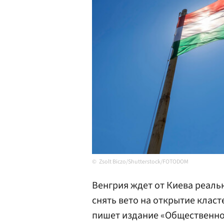
Zsolt Biczo/Shutterstock/FOTODOM
Венгрия ждет от Киева реаль
снять вето на открытие класт
пишет издание «Общественное