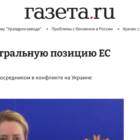
аву "Уралдронзавода"
Проблемы с бензином в России
Кризис с
тральную позицию ЕС
посредником в конфликте на Украине