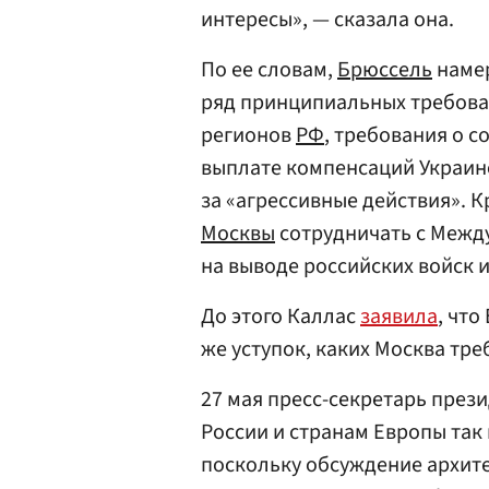
интересы», — сказала она.
По ее словам,
Брюссель
намер
ряд принципиальных требован
регионов
РФ
, требования о 
выплате компенсаций Украине
за «агрессивные действия». К
Москвы
сотрудничать с Межд
на выводе российских войск и
До этого Каллас
заявила
, что
же уступок, каких Москва тре
27 мая пресс-секретарь през
России и странам Европы так
поскольку обсуждение архит