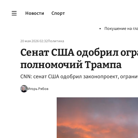
Новости
Спорт
Покушение на гл
20 мая 2026 02:32
Политика
Сенат США одобрил ог
полномочий Трампа
CNN: сенат США одобрил законопроект, огра
Игорь Рябов