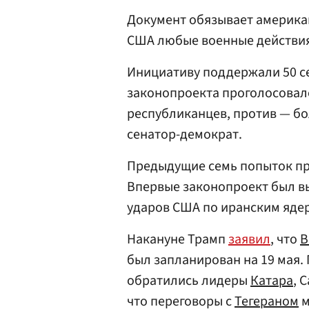
Документ обязывает американ
США любые военные действия
Инициативу поддержали 50 се
законопроекта проголосовал
республиканцев, против — бо
сенатор-демократ.
Предыдущие семь попыток пр
Впервые законопроект был вы
ударов США по иранским яде
Накануне Трамп
заявил
, что
В
был запланирован на 19 мая. 
обратились лидеры
Катара
, 
что переговоры с
Тегераном
м