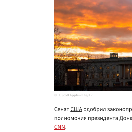
J. Scott Applewhite/AP
Сенат
США
одобрил законопр
полномочия президента Дон
CNN
.