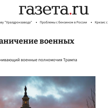
аву "Уралдронзавода"
Проблемы с бензином в России
Кризис с
раничение военных
ничивающий военные полномочия Трампа