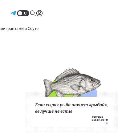
Авторизоваться
 мигрантами в Сеуте
Если сырая рыба пахнет «рыбой»,
ее лучше не есть!