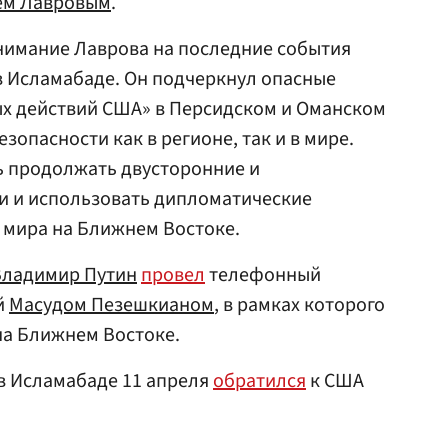
ем Лавровым
.
нимание Лаврова на последние события
 в Исламабаде. Он подчеркнул опасные
х действий США» в Персидском и Оманском
зопасности как в регионе, так и в мире.
ь продолжать двусторонние и
и и использовать дипломатические
 мира на Ближнем Востоке.
Владимир Путин
провел
телефонный
й
Масудом Пезешкианом
, в рамках которого
на Ближнем Востоке.
 в Исламабаде 11 апреля
обратился
к США