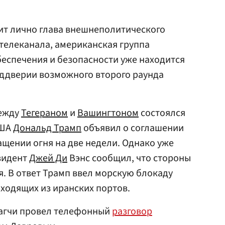
ит лично глава внешнеполитического
телеканала, американская группа
еспечения и безопасности уже находится
еддверии возможного второго раунда
между
Тегераном
и
Вашингтоном
состоялся
США
Дональд Трамп
объявил о соглашении
щении огня на две недели. Однако уже
зидент
Джей Ди
Вэнс сообщил, что стороны
я. В ответ Трамп ввел морскую блокаду
ыходящих из иранских портов.
агчи провел телефонный
разговор