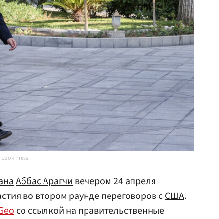
 Look Press
ана
Аббас Арагчи
вечером 24 апреля
астия во втором раунде переговоров с
США
.
Geo
со ссылкой на правительственные