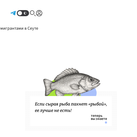
Авторизоваться
 мигрантами в Сеуте
Если сырая рыба пахнет «рыбой»,
ее лучше не есть!