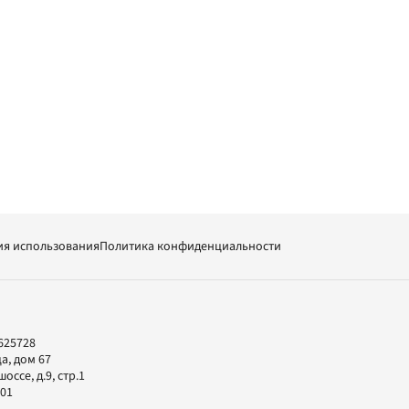
ия использования
Политика конфиденциальности
625728
а, дом 67
ссе, д.9, стр.1
-01