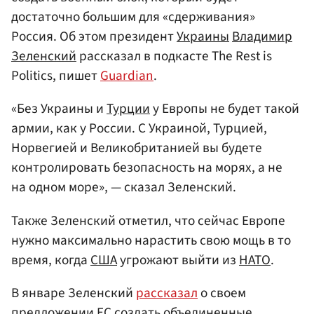
достаточно большим для «сдерживания»
Россия. Об этом президент
Украины
Владимир
Зеленский
рассказал в подкасте The Rest is
Politics, пишет
Guardian
.
«Без Украины и
Турции
у Европы не будет такой
армии, как у России. С Украиной, Турцией,
Норвегией и Великобританией вы будете
контролировать безопасность на морях, а не
на одном море», — сказал Зеленский.
Также Зеленский отметил, что сейчас Европе
нужно максимально нарастить свою мощь в то
время, когда
США
угрожают выйти из
НАТО
.
В январе Зеленский
рассказал
о своем
предложении
ЕС
создать объединенные