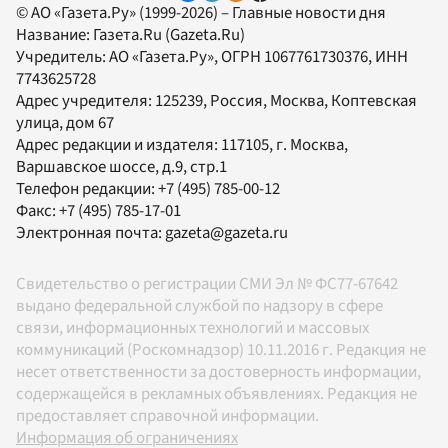
© АО «Газета.Ру» (1999-2026) – Главные новости дня
Название:
Газета.Ru
(Gazeta.Ru)
Учредитель:
АО «Газета.Ру»
, ОГРН 1067761730376, ИНН
7743625728
Адрес учредителя: 125239, Россия, Москва, Коптевская
улица, дом 67
Адрес редакции и издателя:
117105
, г.
Москва
,
Варшавское шоссе, д.9, стр.1
Телефон редакции:
+7 (495) 785-00-12
Факс:
+7 (495) 785-17-01
Электронная почта:
gazeta@gazeta.ru
Свидетельство о регистрации СМИ Эл № ФС77-67642
выдано федеральной службой по надзору в сфере
связи, информационных технологий и массовых
коммуникаций (Роскомнадзор) 10.11.2016 г. Редакция не
несет ответственности за достоверность информации,
содержащейся в рекламных объявлениях. Редакция не
предоставляет справочной информации.
Информация об ограничениях