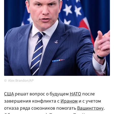
Alex Brandon/AP
США
решат вопрос о будущем
НАТО
после
завершения конфликта с
Ираном
и с учетом
отказа ряда союзников помогать
Вашингтону
.