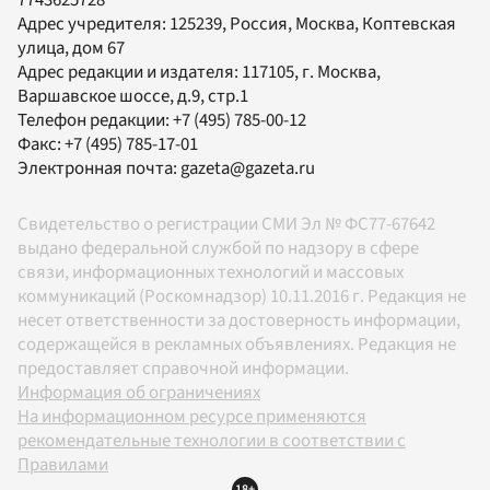
Адрес учредителя: 125239, Россия, Москва, Коптевская
улица, дом 67
Адрес редакции и издателя:
117105
, г.
Москва
,
Варшавское шоссе, д.9, стр.1
Телефон редакции:
+7 (495) 785-00-12
Факс:
+7 (495) 785-17-01
Электронная почта:
gazeta@gazeta.ru
Свидетельство о регистрации СМИ Эл № ФС77-67642
выдано федеральной службой по надзору в сфере
связи, информационных технологий и массовых
коммуникаций (Роскомнадзор) 10.11.2016 г. Редакция не
несет ответственности за достоверность информации,
содержащейся в рекламных объявлениях. Редакция не
предоставляет справочной информации.
Информация об ограничениях
На информационном ресурсе применяются
рекомендательные технологии в соответствии с
Правилами
18+