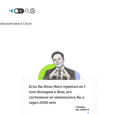
Авторизоваться
 мигрантами в Сеуте
Если бы Илон Маск тратил по 1
млн долларов в день, его
состояние не закончилось бы и
через 2000 лет