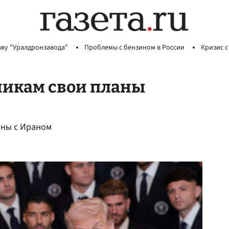
аву "Уралдронзавода"
Проблемы с бензином в России
Кризис с
икам свои планы
йны с Ираном