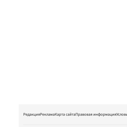
Редакция
Реклама
Карта сайта
Правовая информация
Услов