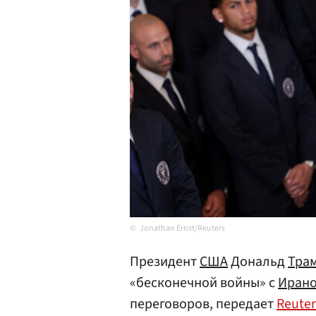
Jonathan Ernst/Reuters
Президент
США
Дональд
Тра
«бесконечной войны» с
Иран
переговоров, передает
Reuter