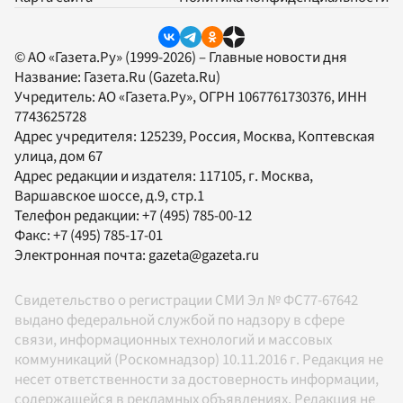
© АО «Газета.Ру» (1999-2026) – Главные новости дня
Название:
Газета.Ru
(Gazeta.Ru)
Учредитель:
АО «Газета.Ру»
, ОГРН 1067761730376, ИНН
7743625728
Адрес учредителя: 125239, Россия, Москва, Коптевская
улица, дом 67
Адрес редакции и издателя:
117105
, г.
Москва
,
Варшавское шоссе, д.9, стр.1
Телефон редакции:
+7 (495) 785-00-12
Факс:
+7 (495) 785-17-01
Электронная почта:
gazeta@gazeta.ru
Свидетельство о регистрации СМИ Эл № ФС77-67642
выдано федеральной службой по надзору в сфере
связи, информационных технологий и массовых
коммуникаций (Роскомнадзор) 10.11.2016 г. Редакция не
несет ответственности за достоверность информации,
содержащейся в рекламных объявлениях. Редакция не