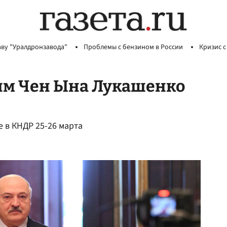
аву "Уралдронзавода"
Проблемы с бензином в России
Кризис с
им Чен Ына Лукашенко
 в КНДР 25-26 марта