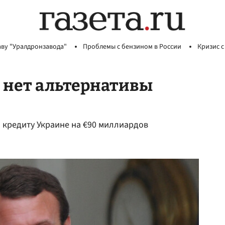
аву "Уралдронзавода"
Проблемы с бензином в России
Кризис с
С нет альтернативы
 кредиту Украине на €90 миллиардов