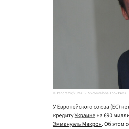
Panoramic/ZUMAPRESS.com/Global Look Press
У Европейского союза (ЕС) н
кредиту
Украине
на €90 милл
Эммануэль Макрон
. Об этом