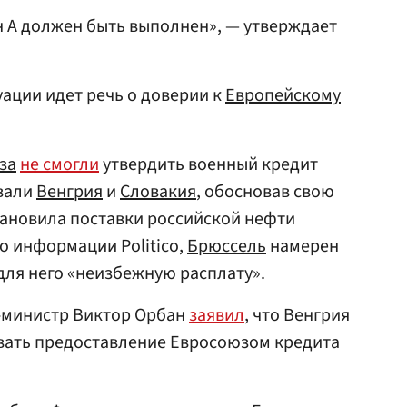
ан А должен быть выполнен», — утверждает
уации идет речь о доверии к
Европейскому
за
не смогли
утвердить военный кредит
вали
Венгрия
и
Словакия
, обосновав свою
тановила поставки российской нефти
о информации Politico,
Брюссель
намерен
для него «неизбежную расплату».
-министр Виктор Орбан
заявил
, что Венгрия
вать предоставление Евросоюзом кредита