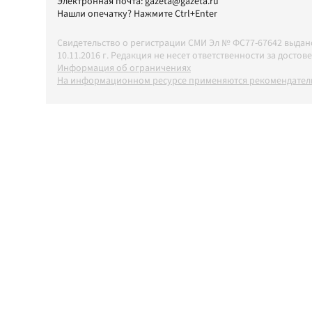
Электронная почта:
gazeta@gazeta.ru
Нашли опечатку? Нажмите Ctrl+Enter
Свидетельство о регистрации СМИ Эл № ФС77-67642 выда
10.11.2016 г. Редакция не несет ответственности за дос
Информация об ограничениях
На информационном ресурсе применяются рекомендатель