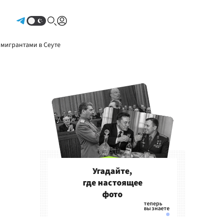
Авторизоваться
 мигрантами в Сеуте
Угадайте,
где настоящее
фото