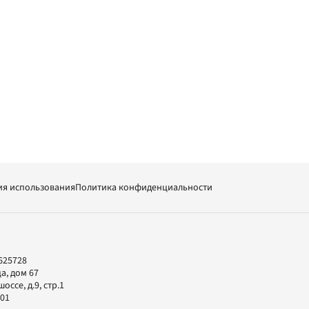
ия использования
Политика конфиденциальности
625728
а, дом 67
ссе, д.9, стр.1
-01