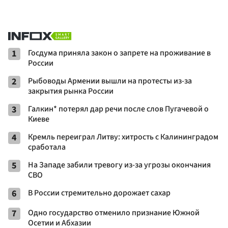
1
Госдума приняла закон о запрете на проживание в
России
2
Рыбоводы Армении вышли на протесты из-за
закрытия рынка России
3
Галкин* потерял дар речи после слов Пугачевой о
Киеве
4
Кремль переиграл Литву: хитрость с Калининградом
сработала
5
На Западе забили тревогу из-за угрозы окончания
СВО
6
В России стремительно дорожает сахар
7
Одно государство отменило признание Южной
Осетии и Абхазии