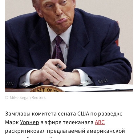
Mike Segar/Reuters
Замглавы комитета
сената
США
по разведке
Марк
Уорнер
в эфире телеканала
ABC
раскритиковал предлагаемый американской