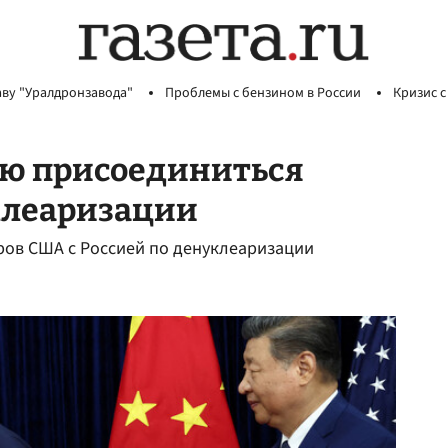
аву "Уралдронзавода"
Проблемы с бензином в России
Кризис с
ю присоединиться
клеаризации
оров США с Россией по денуклеаризации