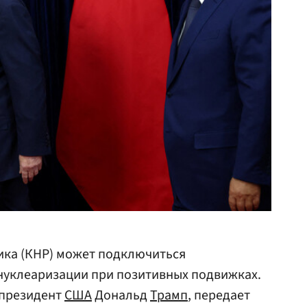
ика (КНР) может подключиться
енуклеаризации при позитивных подвижках.
 президент
США
Дональд
Трамп
, передает