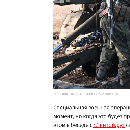
Станислав Красильников/РИА Новости
Специальная военная операци
момент, но когда это будет 
этом в беседе с
«Лентой.ру»
с