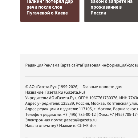
Галкин* потерял дар
закон о запрете на
речи после слов
проживание в
Пугачевой о Киеве
России
Редакция
Реклама
Карта сайта
Правовая информация
Услов
© АО «Газета.Ру» (1999-2026) – Главные новости дня
Название:
Газета.Ru
(Gazeta.Ru)
Учредитель:
АО «Газета.Ру»
, ОГРН 1067761730376, ИНН 7743
Адрес учредителя: 125239, Россия, Москва, Коптевская улиц
Адрес редакции и издателя:
117105
, г.
Москва
,
Варшавское шо
Телефон редакции:
+7 (495) 785-00-12
| Факс:
+7 (495) 785-17
Электронная почта:
gazeta@gazeta.ru
Нашли опечатку? Нажмите Ctrl+Enter