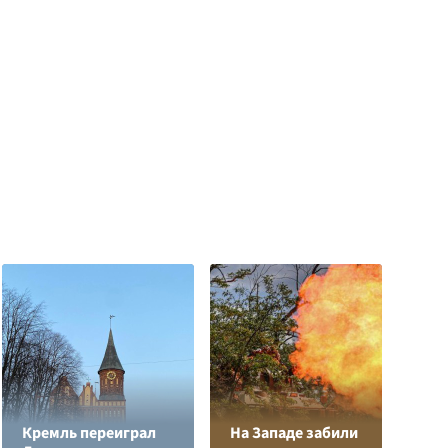
Кремль переиграл
На Западе забили
Л