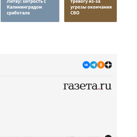
Литву: хитрость с
тревогу из-за
з
Калининградом
угрозы окончания
в
сработала
СВО
р