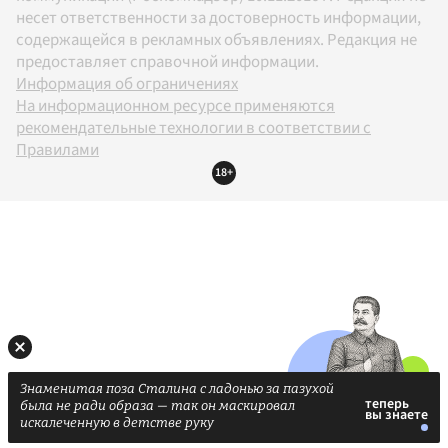
несет ответственности за достоверность информации,
содержащейся в рекламных объявлениях. Редакция не
предоставляет справочной информации.
Информация об ограничениях
На информационном ресурсе применяются
рекомендательные технологии в соответствии с
Правилами
18+
Знаменитая поза Сталина с ладонью за пазухой
была не ради образа — так он маскировал
искалеченную в детстве руку