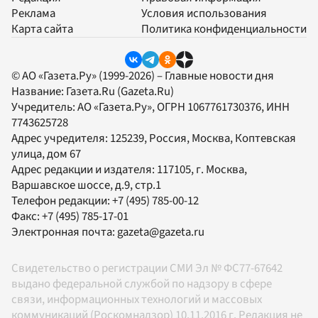
Реклама
Условия использования
Карта сайта
Политика конфиденциальности
© АО «Газета.Ру» (1999-2026) – Главные новости дня
Название:
Газета.Ru
(Gazeta.Ru)
Учредитель:
АО «Газета.Ру»
, ОГРН 1067761730376, ИНН
7743625728
Адрес учредителя: 125239, Россия, Москва, Коптевская
улица, дом 67
Адрес редакции и издателя:
117105
, г.
Москва
,
Варшавское шоссе, д.9, стр.1
Телефон редакции:
+7 (495) 785-00-12
Факс:
+7 (495) 785-17-01
Электронная почта:
gazeta@gazeta.ru
Свидетельство о регистрации СМИ Эл № ФС77-67642
выдано федеральной службой по надзору в сфере
связи, информационных технологий и массовых
коммуникаций (Роскомнадзор) 10.11.2016 г. Редакция не