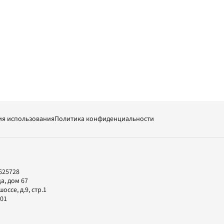
ия использования
Политика конфиденциальности
625728
а, дом 67
ссе, д.9, стр.1
-01