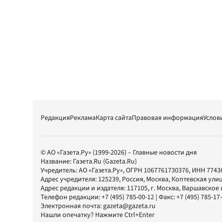
Редакция
Реклама
Карта сайта
Правовая информация
Услов
© АО «Газета.Ру» (1999-2026) – Главные новости дня
Название:
Газета.Ru
(Gazeta.Ru)
Учредитель:
АО «Газета.Ру»
, ОГРН 1067761730376, ИНН 7743
Адрес учредителя: 125239, Россия, Москва, Коптевская улиц
Адрес редакции и издателя:
117105
, г.
Москва
,
Варшавское шо
Телефон редакции:
+7 (495) 785-00-12
| Факс:
+7 (495) 785-17
Электронная почта:
gazeta@gazeta.ru
Нашли опечатку? Нажмите Ctrl+Enter