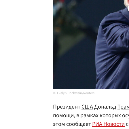
Evelyn Hockstein/Reuters
Президент
США
Дональд
Тра
помощи, в рамках которых ос
этом сообщает
РИА Новости
с