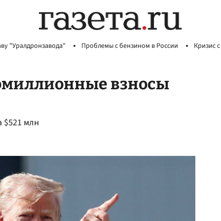
аву "Уралдронзавода"
Проблемы с бензином в России
Кризис с
омиллионные взносы
а $521 млн