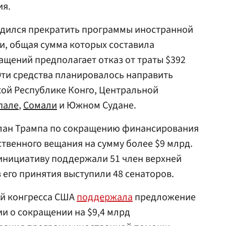
ия.
ядился прекратить программы иностранной
и, общая сумма которых составила
ращений предполагает отказ от траты $392
 Эти средства планировалось направить
кой Республике Конго, Центральной
пале
,
Сомали
и Южном Судане.
ан Трампа по сокращению финансирования
твенного вещания на сумму более $9 млрд.
инициативу поддержали 51 член верхней
в его принятия выступили 48 сенаторов.
ей конгресса США
поддержала
предложение
и о сокращении на $9,4 млрд