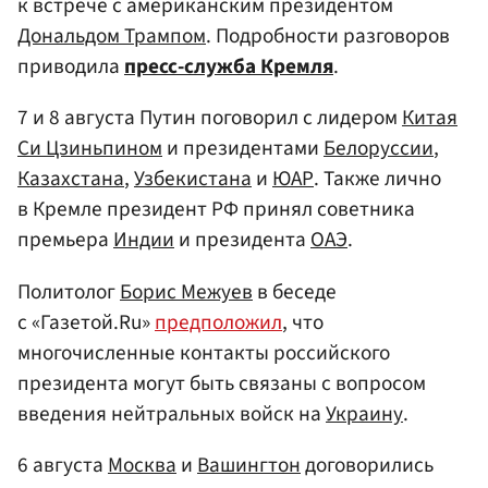
к встрече с американским президентом
Дональдом Трампом
. Подробности разговоров
приводила
пресс-служба Кремля
.
7 и 8 августа Путин поговорил с лидером
Китая
Си Цзиньпином
и президентами
Белоруссии
,
Казахстана
,
Узбекистана
и
ЮАР
. Также лично
в Кремле президент РФ принял советника
премьера
Индии
и президента
ОАЭ
.
Политолог
Борис Межуев
в беседе
с «Газетой.Ru»
предположил
, что
многочисленные контакты российского
президента могут быть связаны с вопросом
введения нейтральных войск на
Украину
.
6 августа
Москва
и
Вашингтон
договорились