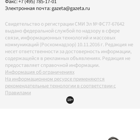
Факс:
+7 (495) 785-17-01
Электронная почта:
gazeta@gazeta.ru
Свидетельство о регистрации СМИ Эл № ФС77-67642
выдано федеральной службой по надзору в сфере
связи, информационных технологий и массовых
коммуникаций (Роскомнадзор) 10.11.2016 г. Редакция не
несет ответственности за достоверность информации,
содержащейся в рекламных объявлениях. Редакция не
предоставляет справочной информации.
Информация об ограничениях
На информационном ресурсе применяются
рекомендательные технологии в соответствии с
Правилами
18+