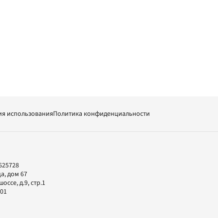
ия использования
Политика конфиденциальности
625728
а, дом 67
ссе, д.9, стр.1
-01