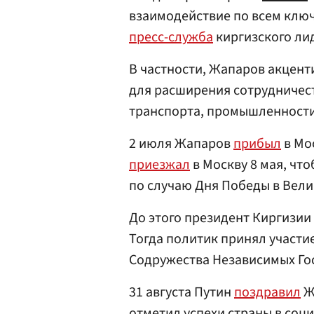
взаимодействие по всем клю
пресс-служба
киргизского ли
В частности, Жапаров акцен
для расширения сотрудничест
транспорта, промышленности 
2 июля Жапаров
прибыл
в Мо
приезжал
в Москву 8 мая, чт
по случаю Дня Победы в Вели
До этого президент Киргизии
Тогда политик принял участие
Содружества Независимых Го
31 августа Путин
поздравил
Ж
отметил успехи страны в соц