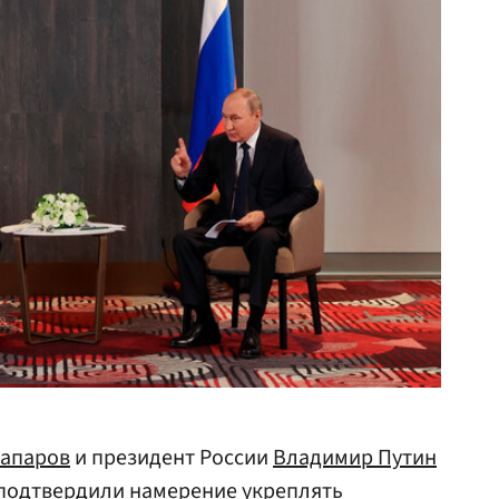
апаров
и президент России
Владимир Путин
подтвердили намерение укреплять