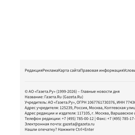
Редакция
Реклама
Карта сайта
Правовая информация
Услов
© АО «Газета.Ру» (1999-2026) – Главные новости дня
Название:
Газета.Ru
(Gazeta.Ru)
Учредитель:
АО «Газета.Ру»
, ОГРН 1067761730376, ИНН 7743
Адрес учредителя: 125239, Россия, Москва, Коптевская улиц
Адрес редакции и издателя:
117105
, г.
Москва
,
Варшавское шо
Телефон редакции:
+7 (495) 785-00-12
| Факс:
+7 (495) 785-17
Электронная почта:
gazeta@gazeta.ru
Нашли опечатку? Нажмите Ctrl+Enter