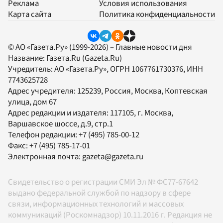
Реклама
Условия использования
Карта сайта
Политика конфиденциальности
© АО «Газета.Ру» (1999-2026) – Главные новости дня
Название:
Газета.Ru
(Gazeta.Ru)
Учредитель:
АО «Газета.Ру»
, ОГРН 1067761730376, ИНН
7743625728
Адрес учредителя: 125239, Россия, Москва, Коптевская
улица, дом 67
Адрес редакции и издателя:
117105
, г.
Москва
,
Варшавское шоссе, д.9, стр.1
Телефон редакции:
+7 (495) 785-00-12
Факс:
+7 (495) 785-17-01
Электронная почта:
gazeta@gazeta.ru
Свидетельство о регистрации СМИ Эл № ФС77-67642
выдано федеральной службой по надзору в сфере
связи, информационных технологий и массовых
коммуникаций (Роскомнадзор) 10.11.2016 г. Редакция не