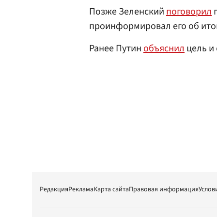
Позже Зеленский
поговорил
п
проинформировал его об итог
Ранее Путин
объяснил
цель и
Редакция
Реклама
Карта сайта
Правовая информация
Услов