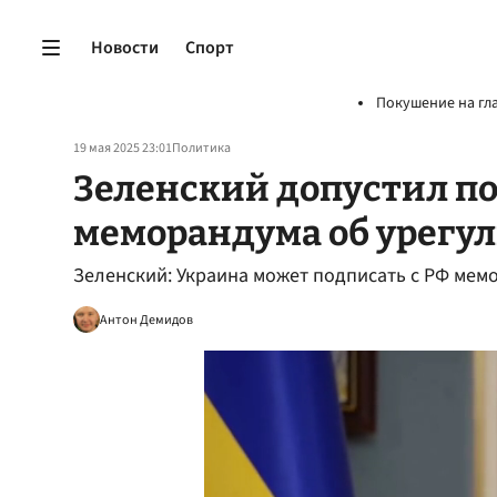
Новости
Спорт
Покушение на гл
19 мая 2025 23:01
Политика
Зеленский допустил по
меморандума об урегу
Зеленский: Украина может подписать с РФ мем
Антон Демидов