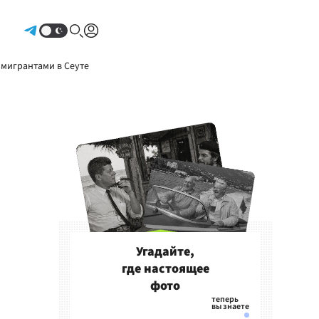
Авторизоваться
 мигрантами в Сеуте
Угадайте,
где настоящее
фото