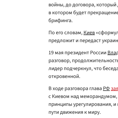
войны, до договора, которы
в котором будет прекращение
брифинга.
По его словам,
Киев
«сформул
предложит и передаст украи
19 мая президент России
Вла
разговор, продолжительность
лидер подчеркнул, что бесед
откровенной.
В ходе разговора глава
РФ
за
с Киевом над меморандумом,
принципы урегулирования, и
пути движения к миру.