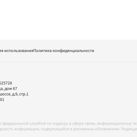
ия использования
Политика конфиденциальности
625728
а, дом 67
ссе, д.9, стр.1
-01
но федеральной службой по надзору в сфере связи, информационных т
товерность информации, содержащейся в рекламных объявлениях. Редак