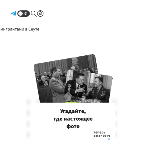
Авторизоваться
 мигрантами в Сеуте
Угадайте,
где настоящее
фото