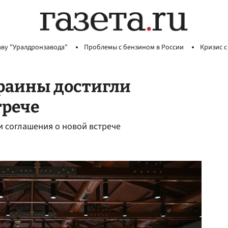
аву "Уралдронзавода"
Проблемы с бензином в России
Кризис с
краины достигли
трече
и соглашения о новой встрече