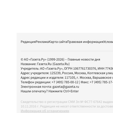
Редакция
Реклама
Карта сайта
Правовая информация
Услов
© АО «Газета.Ру» (1999-2026) – Главные новости дня
Название:
Газета.Ru
(Gazeta.Ru)
Учредитель:
АО «Газета.Ру»
, ОГРН 1067761730376, ИНН 7743
Адрес учредителя: 125239, Россия, Москва, Коптевская улиц
Адрес редакции и издателя:
117105
, г.
Москва
,
Варшавское шо
Телефон редакции:
+7 (495) 785-00-12
| Факс:
+7 (495) 785-17
Электронная почта:
gazeta@gazeta.ru
Нашли опечатку? Нажмите Ctrl+Enter
Свидетельство о регистрации СМИ Эл № ФС77-67642 выда
10.11.2016 г. Редакция не несет ответственности за дос
Информация об ограничениях