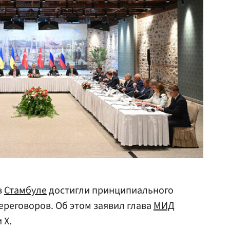
в
Стамбуле
достигли принципиального
ереговоров. Об этом заявил глава
МИД
 Х.