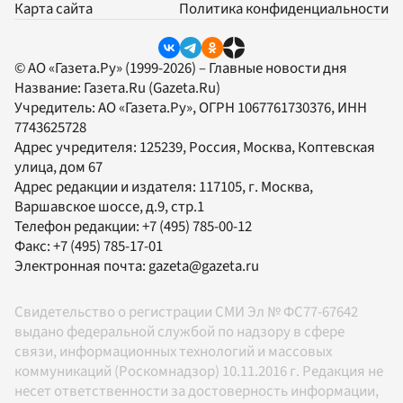
Карта сайта
Политика конфиденциальности
© АО «Газета.Ру» (1999-2026) – Главные новости дня
Название:
Газета.Ru
(Gazeta.Ru)
Учредитель:
АО «Газета.Ру»
, ОГРН 1067761730376, ИНН
7743625728
Адрес учредителя: 125239, Россия, Москва, Коптевская
улица, дом 67
Адрес редакции и издателя:
117105
, г.
Москва
,
Варшавское шоссе, д.9, стр.1
Телефон редакции:
+7 (495) 785-00-12
Факс:
+7 (495) 785-17-01
Электронная почта:
gazeta@gazeta.ru
Свидетельство о регистрации СМИ Эл № ФС77-67642
выдано федеральной службой по надзору в сфере
связи, информационных технологий и массовых
коммуникаций (Роскомнадзор) 10.11.2016 г. Редакция не
несет ответственности за достоверность информации,